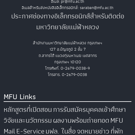
อีเมล: pr@mfu.ac.th
อีเมลสำหรับส่งหนังสืออิเล็กทรอนิกส์: saraban@mfu.ac.th
ประกาศช่องทางอิเล็กทรอนิกส์สำหรับติดต่อ
มหาวิทยาลัยแม่ฟ้าหลวง
สำนักงานมหาวิทยาลัยแม่ฟ้าหลวง กรุงเทพฯ
127 อ.ปัญจภูมิ 2 ชั้น 7
ถ.สาทรใต้ แขวงทุ่งมหาเมฆ เขตสาทร
กรุงเทพฯ 10120
โทรศัพท์. 0-2679-0038-9
โทรสาร. 0-2679-0038
MFU Links
หลักสูตรที่เปิดสอน
การรับสมัครบุคคลเข้าศึกษา
วิจัยและนวัตกรรม
ผลงานพร้อมถ่ายทอด
MFU
Mail
E-Service
มฟล. ในสื่อ
จดหมายข่าว
ที่พัก