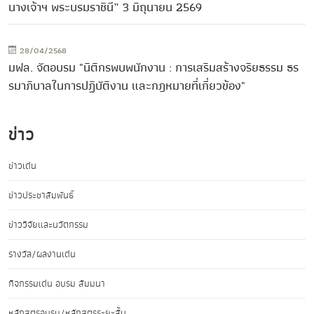
นางเจ้าฯ พระบรมราชินี” 3 มิถุนายน 2569
28/04/2568
มฟล. จัดอบรม "นิติกรพบพนักงาน : การเสริมสร้างจริยธรรม ธร
รมาภิบาลในการปฏิบัติงาน และกฎหมายที่เกี่ยวข้อง"
ข่าว
ข่าวเด่น
ข่าวประชาสัมพันธ์
ข่าววิจัยและนวัตกรรม
รางวัล/ผลงานเด่น
กิจกรรมเด่น อบรม สัมมนา
หลักสูตรอบรม/หลักสูตรระยะสั้น