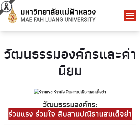
วัฒนธรรมองค์กรและค่า
นิยม
วัฒนธรรมองค์กร:
ร่วมแรง ร่วมใจ สืบสานปณิธานสมเด็จย่า