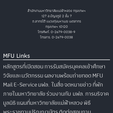
สำนักงานมหาวิทยาลัยแม่ฟ้าหลวง กรุงเทพฯ
127 อ.ปัญจภูมิ 2 ชั้น 7
ถ.สาทรใต้ แขวงทุ่งมหาเมฆ เขตสาทร
กรุงเทพฯ 10120
โทรศัพท์. 0-2679-0038-9
โทรสาร. 0-2679-0038
MFU Links
หลักสูตรที่เปิดสอน
การรับสมัครบุคคลเข้าศึกษา
วิจัยและนวัตกรรม
ผลงานพร้อมถ่ายทอด
MFU
Mail
E-Service
มฟล. ในสื่อ
จดหมายข่าว
ที่พัก
ภายในมหาวิทยาลัย
ร่วมงานกับ มฟล.
การบริจาค
มูลนิธิ
แผนที่มหาวิทยาลัยแม่ฟ้าหลวง
พิธี
พระราชทานปริญญาบัตร
ติดต่อสอบถาม