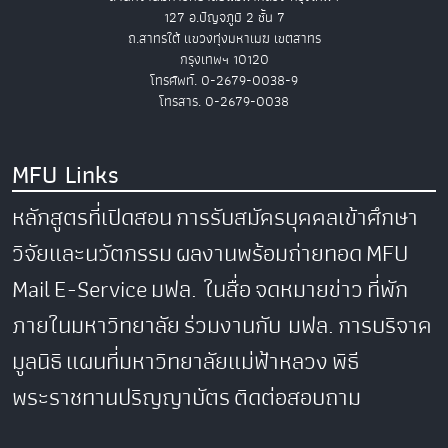
127 อ.ปัญจภูมิ 2 ชั้น 7
ถ.สาทรใต้ แขวงทุ่งมหาเมฆ เขตสาทร
กรุงเทพฯ 10120
โทรศัพท์. 0-2679-0038-9
โทรสาร. 0-2679-0038
MFU Links
หลักสูตรที่เปิดสอน
การรับสมัครบุคคลเข้าศึกษา
วิจัยและนวัตกรรม
ผลงานพร้อมถ่ายทอด
MFU
Mail
E-Service
มฟล. ในสื่อ
จดหมายข่าว
ที่พัก
ภายในมหาวิทยาลัย
ร่วมงานกับ มฟล.
การบริจาค
มูลนิธิ
แผนที่มหาวิทยาลัยแม่ฟ้าหลวง
พิธี
พระราชทานปริญญาบัตร
ติดต่อสอบถาม