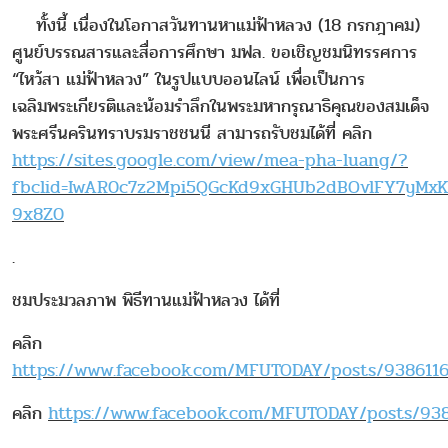
ทั้งนี้ เนื่องในโอกาสวันทานหาแม่ฟ้าหลวง (18 กรกฎาคม)
ศูนย์บรรณสารและสื่อการศึกษา มฟล. ขอเชิญชมนิทรรศการ
“ไหว้สา แม่ฟ้าหลวง” ในรูปแบบออนไลน์ เพื่อเป็นการ
เฉลิมพระเกียรติและน้อมรำลึกในพระมหากรุณาธิคุณของสมเด็จ
พระศรีนครินทราบรมราชชนนี สามารถรับชมได้ที่ คลิก
https://sites.google.com/view/mea-pha-luang/?
fbclid=IwAR0c7z2Mpi5QGcKd9xGHUb2dBOvlFY7yMx
9x8Z0
.
ชมประมวลภาพ พิธีทานแม่ฟ้าหลวง ได้ที่
คลิก
https://www.facebook.com/MFUTODAY/posts/938611
คลิก
https://www.facebook.com/MFUTODAY/posts/9