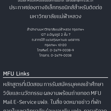
อีเมลสำหรับส่งหนังสืออิเล็กทรอนิกส์: saraban@mfu.ac.th
ประกาศช่องทางอิเล็กทรอนิกส์สำหรับติดต่อ
มหาวิทยาลัยแม่ฟ้าหลวง
สำนักงานมหาวิทยาลัยแม่ฟ้าหลวง กรุงเทพฯ
127 อ.ปัญจภูมิ 2 ชั้น 7
ถ.สาทรใต้ แขวงทุ่งมหาเมฆ เขตสาทร
กรุงเทพฯ 10120
โทรศัพท์. 0-2679-0038-9
โทรสาร. 0-2679-0038
MFU Links
หลักสูตรที่เปิดสอน
การรับสมัครบุคคลเข้าศึกษา
วิจัยและนวัตกรรม
ผลงานพร้อมถ่ายทอด
MFU
Mail
E-Service
มฟล. ในสื่อ
จดหมายข่าว
ที่พัก
ภายในมหาวิทยาลัย
ร่วมงานกับ มฟล.
การบริจาค