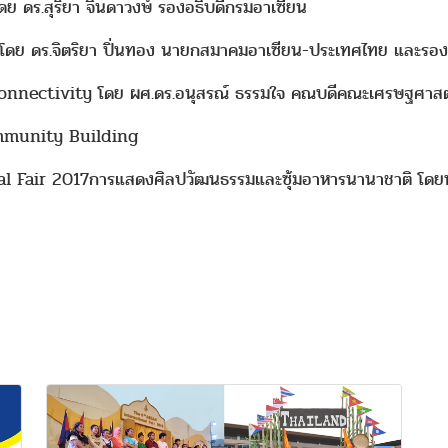
ดร.สุริยา จินดาวงษ์ รองอธิบดีกรมอาเซียน
 ดร.จิตริยา ปิ่นทอง นายกสมาคมอาเซียน-ประเทศไทย และรองอธ
ectivity โดย ผศ.ดร.อนุสรณ์ ธรรมใจ คณบดีคณะเศรษฐศาสตร์ 
munity Building
l Fair 2017การแสดงศิลปวัฒนธรรมและซุ้มอาหารนานาชาติ โดยน