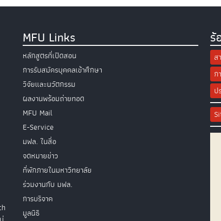
MFU Links
ร้
หลักสูตรที่เปิดสอน
สา
การรับสมัครบุคคลเข้าศึกษา
กา
วิจัยและนวัตกรรม
ปร
ผลงานพร้อมถ่ายทอด
MFU Mail
S
E-Service
มฟล. ในสื่อ
จดหมายข่าว
ที่พักภายในมหาวิทยาลัย
ร่วมงานกับ มฟล.
การบริจาค
th
มูลนิธิ
ม่