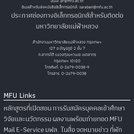
อีเมล: pr@mfu.ac.th
อีเมลสำหรับส่งหนังสืออิเล็กทรอนิกส์: saraban@mfu.ac.th
ประกาศช่องทางอิเล็กทรอนิกส์สำหรับติดต่อ
มหาวิทยาลัยแม่ฟ้าหลวง
สำนักงานมหาวิทยาลัยแม่ฟ้าหลวง กรุงเทพฯ
127 อ.ปัญจภูมิ 2 ชั้น 7
ถ.สาทรใต้ แขวงทุ่งมหาเมฆ เขตสาทร
กรุงเทพฯ 10120
โทรศัพท์. 0-2679-0038-9
โทรสาร. 0-2679-0038
MFU Links
หลักสูตรที่เปิดสอน
การรับสมัครบุคคลเข้าศึกษา
วิจัยและนวัตกรรม
ผลงานพร้อมถ่ายทอด
MFU
Mail
E-Service
มฟล. ในสื่อ
จดหมายข่าว
ที่พัก