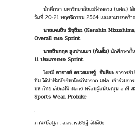
นักศึกษา มหาวิทยาลัยแม่ฟ้าหลวง (มฟล.) ได้เ
วันที่ 20-21 พฤศจิกายน 2564 และสามารถคว้าราง
นายเคนชิน มิซุชิมะ (Kenshin Mizushima
Overall ระยะ Sprint
นายชินกฤต สูงปานเขา (กันดั้ม)
นักศึกษาชั้
11 ประเภทระยะ Sprint
โดยมี
อาจารย์ ดร.วรเชษฐ์ จันติยะ
อาจารย์ป
ทีม ได้นำทีมนักกีฬาไตรกีฬาจาก มฟล. เข้าร่วมการแข
มหาวิทยาลัยแม่ฟ้าหลวง พร้อมผู้สนับสนุน อาทิ
ส
Sports Wear, Probike
.
ภาพ/ข้อมูล : อ.ดร.วรเชษฐ์ จันติยะ