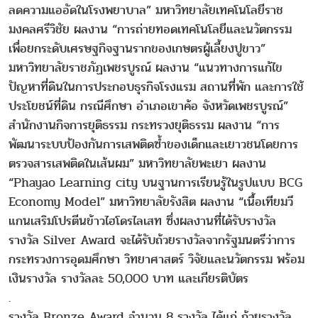
ลดความแออัดในโรงพยาบาล” มหาวิทยาลัยเทคโนโลยีราช
มงคลศรีวิชัย ผลงาน “การถ่ายทอดเทคโนโลยีและนวัตกรรม
เพื่อยกระดับเศรษฐกิจฐานรากของเกษตรผู้เลี้ยงปูขาว”
มหาวิทยาลัยราชภัฏเพชรบูรณ์ ผลงาน “แนวทางการแก้ไข
ปัญหาที่ดินในการประกอบธุรกิจโรงแรม สถานที่พัก และการใช้
ประโยชน์ที่ดิน กรณีศึกษา อำเภอเขาค้อ จังหวัดเพชรบูรณ์”
สำนักงานกิจการยุติธรรม กระทรวงยุติธรรม ผลงาน “การ
พัฒนาระบบป้องกันการเสพติดซ้ำของเด็กและเยาวชนโดยการ
ตรวจสารเสพติดในเส้นผม” มหาวิทยาลัยพะเยา ผลงาน
“Phayao Learning city บนฐานการเรียนรู้ในรูปแบบ BCG
Economy Model” มหาวิทยาลัยรังสิต ผลงาน “เนื้อเทียมวี
แกนเสริมโปรตีนข้าวไฮโดรไลเสท ซึ่งผลงานที่ได้รับรางวัล
รางวัล Silver Award จะได้รับถ้วยรางวัลจากรัฐมนตรีว่าการ
กระทรวงการอุดมศึกษา วิทยาศาสตร์ วิจัยและนวัตกรรม พร้อม
เงินรางวัล รางวัลละ 50,000 บาท และเกียรติบัตร
.
รางวัล Bronze Award จำนวน 8 รางวัล ได้แก่ ถ้วยรางวัล