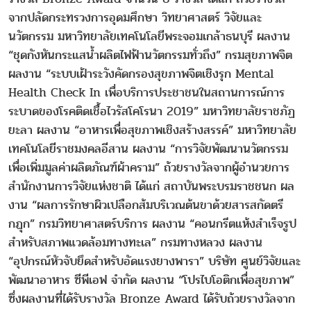
จากปลัดกระทรวงการอุดมศึกษา วิทยาศาสตร์ วิจัยและ
นวัตกรรม มหาวิทยาลัยเทคโนโลยีพระจอมเกล้าธนบุรี ผลงาน
“ชุดกังหันกระแสน้ำผลิตไฟฟ้านวัตกรรมทั่วถึง” กรมสุขภาพจิต
ผลงาน “ระบบเฝ้าระวังคัดกรองสุขภาพจิตเชิงรุก Mental
Health Check In เพื่อบริการประชาชนในสถานการณ์การ
ระบาดของโรคติดเชื้อไวรัสโคโรนา 2019” มหาวิทยาลัยราชภัฏ
ยะลา ผลงาน “อาหารเพื่อสุขภาพเชิงสร้างสรรค์” มหาวิทยาลัย
เทคโนโลยีราชมงคลอีสาน ผลงาน “การวิจัยพัฒนานวัตกรรม
เพื่อเพิ่มมูลค่าผลิตภัณฑ์ผ้าคราม” ถ้วยรางวัลจากผู้อำนวยการ
สำนักงานการวิจัยแห่งชาติ ได้แก่ สถาบันพระบรมราชชนก ผล
งาน “ผลการรักษาผิวเปลือกส้มบริเวณต้นขาด้วยสารสกัดตรี
กฏุก” กรมวิทยาศาสตร์บริการ ผลงาน “คอนกรีตแห้งสำเร็จรูป
สำหรับสภาพแวดล้อมทางทะเล” กรมทางหลวง ผลงาน
“อุปกรณ์หัวจับยึดสำหรับอัดแรงยางพารา” บริษัท ศูนย์วิจัยและ
พัฒนาอาหาร ซีพีเอฟ จำกัด ผลงาน “โปรไบโอติกเพื่อสุขภาพ”
ซึ่งผลงานที่ได้รับรางวัล Bronze Award ได้รับถ้วยรางวัลจาก