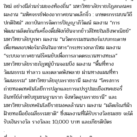
ใหม่ อย่างมีส่วนร่วมของท้องถิ่น” มหาวิทยาลัยราชภัฏสกลนคร
ผลงาน “มหัศจรรย์ฟองอากาศขนาดเล็กจิ๋ว : เกษตรกรรมบนวิถี
ปกติใหม่” สถาบันการจัดการปัญญาภิวัฒน์ ผลงาน “การ
พัฒนาผลิตภัณฑ์เครื่องดื่มฟังก์ชันจากข้าวสีไทยในเชิงพาณิชย์”
มหาวิทยาลัยบูรพา ผลงาน “นวัตกรรมเซนเซอร์แบบกระดาษ
เพื่อทดสอบฟอร์มาลินในอาหาร”กระทรวงกลาโหม ผลงาน
“ระบบอากาศยานไร้คนขับเพื่อการลาดตระเวนทางทะเล”
มหาวิทยาลัยราชภัฏหมู่บ้านจอมบึง ผลงาน “พื้นที่ทาง
วัฒนธรรม ท่าลาว และตลาดพังพลาย ผ่านทางแผนที่ทา
วัฒนธรรม” มหาวิทยาลัยอุบลราชธานี ผลงาน “โครงการ
ถ่ายทอดเทคโนโลยีการปลูกและการแปรรูปมะเขือเทศเชอรี่
อินทรีย์สำหรับชุมชนฐานราก จังหวัดอุบลราชธานี” และ
มหาวิทยาลัยเทคโนโลยีราชมงคลล้านนา ผลงาน “ผลิตภัณฑ์ผ้า
ฝ้ายทอมือย้อมสีธรรมชาติ” ซึ่งผลงานที่ได้รับรางวัลชมเชย จะได้
รับเงินรางวัล รางวัลละ 10,000 บาท และเกียรติบัตร
.