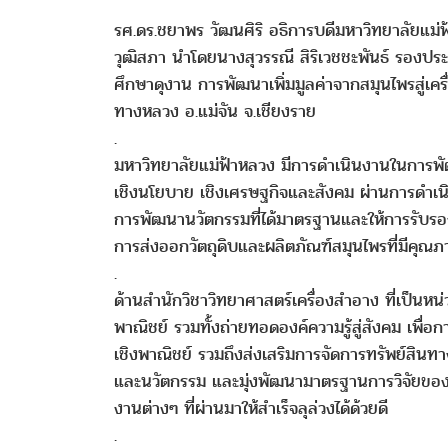
รศ.ดร.ชยาพร วัฒนศิริ อธิการบดีมหาวิทยาลัยแม
วุฒิสภา นำโดยนางสุวรรณี สิริเวชชะพันธ์ รอง
ศึกษาดุงาน การพัฒนาเพิ่มมูลค่าจากสมุนไพรสู่เคร
ทางหลวง อ.แม่จัน จ.เชียงราย
.
มหาวิทยาลัยแม่ฟ้าหลวง มีการดำเนินงานในการพัฒ
เชิงนโยบาย เชิงเศรษฐกิจและสังคม ผ่านการดำเน
การพัฒนานวัตกรรมที่ได้มาตรฐานและให้การรับรอ
การส่งออกวัตถุดิบและผลิตภัณฑ์สมุนไพรที่มีคุ
.
ด้านสำนักวิชาวิทยาศาสตร์เครื่องสำอาง ที่เป็น
พาณิชย์ รวมทั้งถ่ายทอดองค์ความรู้สู่สังคม เพื่อ
เชิงพาณิชย์ รวมถึงส่งเสริมการจัดการทรัพย์สิ
และนวัตกรรม และมุ่งพัฒนามาตรฐานการวิจัยของม
งานต่างๆ ที่ผ่านมาให้สำเร็จลุล่วงได้ด้วยดี
.