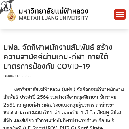
มฟล. จัดกีฬาพนักงานสัมพันธ์ สร้าง
ความสามัคคีผ่านเกม-กีฬา ภายใต้
มาตรการป้องกัน COVID-19
หมวดหมู่ข่าว: ข่าวเด่น
มหาวิทยาลัยแม่ฟ้าหลวง (มฟล.) จัดกิจกรรมกีฬาพนักงาน
สัมพันธ์ ประจำปี 2564 ระหว่างเดือนพฤศจิกายน-ธันวาคม
2564 ณ ศูนย์กีฬา มฟล. โดยแบ่งกลุ่มผู้บริหาร สำนักวิชา
หน่วยงานภายในมหาวิทยาลัย ออกเป็น 4 สี คือ สีชมพู สีม่วง
สีฟ้า และสีเขียว ทำการแข่งขันกีฬาประเภทต่างๆ คือ แชร์
บอล(หญิง) E-Sport(ROV, PUB G) Surf Skate