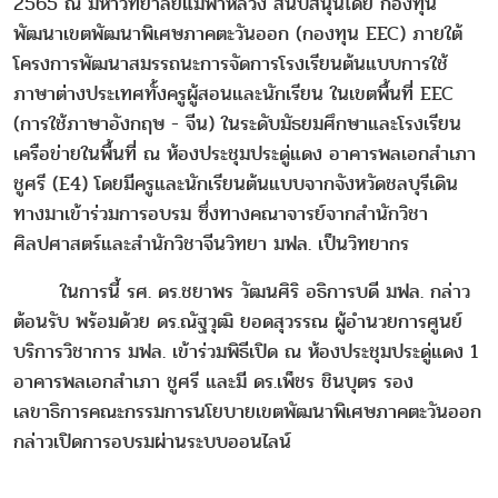
2565 ณ มหาวิทยาลัยแม่ฟ้าหลวง สนับสนุนโดย กองทุน
พัฒนาเขตพัฒนาพิเศษภาคตะวันออก (กองทุน EEC) ภายใต้
โครงการพัฒนาสมรรถนะการจัดการโรงเรียนต้นแบบการใช้
ภาษาต่างประเทศทั้งครูผู้สอนและนักเรียน ในเขตพื้นที่ EEC
(การใช้ภาษาอังกฤษ - จีน) ในระดับมัธยมศึกษาและโรงเรียน
เครือข่ายในพื้นที่ ณ ห้องประชุมประดู่แดง อาคารพลเอกสำเภา
ชูศรี (E4) โดยมีครูและนักเรียนต้นแบบจากจังหวัดชลบุรีเดิน
ทางมาเข้าร่วมการอบรม ซึ่งทางคณาจารย์จากสำนักวิชา
ศิลปศาสตร์และสำนักวิชาจีนวิทยา มฟล. เป็นวิทยากร
ในการนี้ รศ. ดร.ชยาพร วัฒนศิริ อธิการบดี มฟล. กล่าว
ต้อนรับ พร้อมด้วย ดร.ณัฐวุฒิ ยอดสุวรรณ ผู้อำนวยการศูนย์
บริการวิชาการ มฟล. เข้าร่วมพิธีเปิด ณ ห้องประชุมประดู่แดง 1
อาคารพลเอกสำเภา ชูศรี และมี ดร.เพ็ชร ชินบุตร รอง
เลขาธิการคณะกรรมการนโยบายเขตพัฒนาพิเศษภาคตะวันออก
กล่าวเปิดการอบรมผ่านระบบออนไลน์