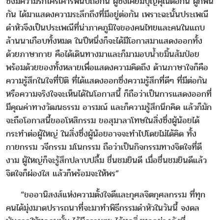
ซึ่งมีความรักใคร่เคารพนับถือกัน ผู้ซึ่งเคยมีบุญคุณต่อกัน ผูกพัน
กัน ได้มาแสดงความระลึกถึงที่มีอยู่ต่อกัน เพราะฉะนั้นประเพณี
ดำหัวจึงเป็นประเพณีที่น่าภาคภูมิใจของคนไทยและคนในแถบ
ล้านนาเกือบทั้งหมด ในปีหนึ่งก็จะได้มีโอกาสมาแสดงออกทั้ง
ด้วยภาษากาย คือได้เดินทางมาและก็มามอบน้ำขมิ้นส้มป่อย
พร้อมด้วยของทั้งหลายเพื่อแสดงความคิดถึง ด้านภาษาใจก็คือ
ความรู้สึกในใจที่ปิติ ที่ได้แสดงออกซึ่งความรู้สึกที่ดีๆ ที่มีต่อกัน
หรือความจริงใจจะเห็นได้ในโอกาสนี้ ก็ถือว่าเป็นการแสดงออกที่
มีคุณค่าทางวัฒนธรรม อารมณ์ และก็ความรู้สึกนึกคิด แล้วก็มัก
จะถือโอกาสนี้ขออโหสิกรรม ขอสุมาลาโทษในสิ่งซึ่งผู้น้อยได้
กระทำต่อผู้ใหญ่ ในสิ่งซึ่งผู้น้อยอาจจะทำไปโดยไม่ได้คิด ทั้ง
กายกรรม วจีกรรม มโนกรรม ถือว่าเป็นกิจกรรมทางจิตใจที่ดี
งาม ผู้ใหญ่ก็จะรู้สึกปลาบปลื้ม ชื่นชมยินดี เมื่อชื่นชมยินดีแล้ว
จิตใจก็ผ่องใส แล้วก็พร้อมจะให้พร”
“ขออานิสงส์แห่งความตั้งใจดีและกุศลจิตกุศลกรรม ที่ทุก
คนได้มุ่งมาดปรารถนาที่จะมาทำพิธีกรรมดำหัวในวันนี้ จงดล