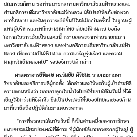
มโนกรรมก็ตาม ขอท่านนายกสภามหาวิทยาลัยแม่ฟ้าหลวงและ
ท่านอธิการบดีมหาวิทยาลัยแม่ฟ้าหลวง ได้โปรดให้อภัยต่อพวก
เราทั้งหลาย และในศุภวาระดิถีขึ้นปีใหม่เมืองในครั้งนี้ ในฐานะผู้
แทนผู้บริหารและพนักงานมหาวิทยาลัยแม่ฟ้าหลวง ขอถือ
โอกาสในวาระอันเป็นมงคลนี้ กราบขอพรจากท่านนายกสภา
มหาวิทยาลัยแม่ฟ้าหลวง และท่านอธิการบดีมหาวิทยาลัยแม่ฟ้า
หลวง เพื่อความเป็นสิริมงคล ความเจริญรุ่งเรือง และความ
ผาสุกร่มเย็นตลอดไป” รองอธิการบดี กล่าว
ศาสตราจารย์พิเศษ ดร.วันชัย ศิริชนะ
นายกมภามหา
วิทยาลัยและอธิการบดีผู้ก่อตั้ง ได้กล่าวและให้พรกับผู้เข้าร่วมพิธี
ความตอนหนึ่งว่า ขอขอบคุณในน้ำใจไมตรีที่มอบให้ในวันนี้ ที่ได้
เชิญให้มาร่วมพิธีดำหัว ซึ่งเป็นประเพณีทั้งของไทยและของล้าน
นาที่เรายึดถือปฏิบัติกันมาแต่บรรพกาล
“การที่พวกเราได้มาในวันนี้ ก็เป็นส่วนหนึ่งของการรักษา
ขนบธรรมเนียมประเพณีที่ดีงาม ที่ผู้น้อยได้มาขอพรจากผู้ใหญ่ ผู้