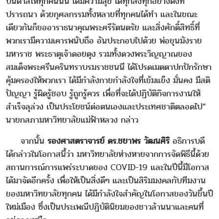
บันดาลให้ทุกคนนั้น ได้มีความสุข ได้ทุกสิ่งทุกอย่างดังที่
ปรารถนา ด้วยกุศลกรรมทั้งหลายที่ทุกคนได้ทำ และในขณะ
เดียวกันก็ขออาราธนาคุณพระศรีรัตนตรัย และสิ่งศักดิ์สิทธิ์ที่
พวกเรามีความเคารพนับถือ อันประกอบไปด้วย พ่อขุนมังราย
มหาราช พระธาตุเจ้าดอยตุง รวมทั้งดวงพระวิญญาณของ
สมเด็จพระศรีนครินทราบรมราชชนนี ได้โปรดเมตตาปกปักรักษา
คุ้มครองให้พวกเรา ได้มีกำลังกายกำลังใจที่เข้มแข็ง มั่นคง มีสติ
ปัญญา รู้ผิดรู้ชอบ รู้ถูกรู้ควร เพื่อที่จะได้ปฏิบัติกิจการงานให้
สำเร็จลุล่วง เป็นประโยชน์ต่อตนเองและประเทศชาติตลอดไป”
นายกสภามหาวิทยาลัยแม่ฟ้าหลวง กล่าว
จากนั้น
รองศาสตราจารย์ ดร.ชยาพร วัฒนศิริ
อธิการบดี
ได้กล่าวในโอกาสนี้ว่า มหาวิทยาลัยห่างหายจากการจัดพิธีนี้ด้วย
สถานการณ์การแพร่ระบาดของ COVID-19 และในปีนี้มีโอกาส
ได้มาจัดอีกครั้ง เพื่อให้เป็นสิ่งดีๆ และเป็นสิริมมงคลกับทีมงาน
ของมหาวิทยาลัยทุกคน ได้มีกำลังใจสำคัญในโอกาสของวันขึ้นปี
ใหม่เมือง ซึ่งเป็นประเพณีปฏิบัตินิยมของชาวล้านนาและคนที่