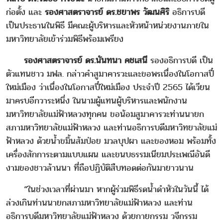
ก่อตั้ง และ
รองศาสตราจารย์ ดร.ชยาพร วัฒนศิริ
อธิการบดี
เป็นประธานในพิธี มีคณะผู้บริหารและหัวหน้าหน่วยงานภายใน
มหาวิทยาลัยเข้าร่วมพิธีพร้อมเพรียง
รองศาสตราจารย์ ดร.นันทนา คชเสนี
รองอธิการบดี เป็น
ตัวแทนชาว มฟล. กล่าวคําสูมาคารวะและขอพรเนื่องในโอกาสปี๋
ใหม่เมือง ว่าเนื่องในโอกาสปี๋ใหม่เมือง ประจำปี 2565 ได้เวียน
มาครบอีกวาระหนึ่ง ในนามผู้แทนผู้บริหารและพนักงาน
มหาวิทยาลัยแม่ฟ้าหลวงทุกคน ขอน้อมสูมาคารวะท่านนายก
สภามหาวิทยาลัยแม่ฟ้าหลวง และท่านอธิการบดีมหาวิทยาลัยแม่
ฟ้าหลวง ด้วยน้ำขมิ้นส้มป่อย มวลบุปผา และของหอม พร้อมทั้ง
เครื่องสักการะตามแบบแผน และขนบธรรมเนียมประเพณีอันดี
งามของชาวล้านนา ที่ถือปฏิบัติสืบทอดต่อกันมายาวนาน
“ในช่วงเวลาที่ผ่านมา หากผู้ร่วมพิธีรดน้ำดำหัวในวันนี้ ได้
ล่วงเกินท่านนายกสภามหาวิทยาลัยแม่ฟ้าหลวง และท่าน
อธิการบดีมหาวิทยาลัยแม่ฟ้าหลวง ด้วยกายกรรม วจีกรรม