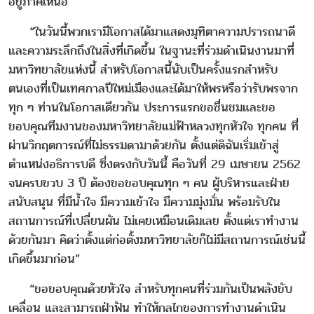
อยู่ภาคเหนือ
“ในวันนี้พวกเรามีโอกาสได้มาแสดงมุทิตาความปรารถนาดี
และความระลึกถึงในสิ่งที่เกิดขึ้น ในฐานะที่ร่วมดำเนินงานมาที่
มหาวิทยาลัยแห่งนี้ สำหรับโอกาสนี้นับเป็นครั้งแรกสำหรับ
ตนเองที่เป็นเทศกาลปีใหม่เมืองและได้มาให้พรหรือว่ารับพรจาก
ทุก ๆ ท่านในโอกาสเดียวกัน ประการแรกขอชื่นชมและขอ
ขอบคุณทีมงานของมหาวิทยาลัยแม่ฟ้าหลวงทุกหัวใจ ทุกคน ที่
ผ่านวิกฤตการณ์ที่ไม่ธรรมดามาด้วยกัน ตั้งแต่ดิฉันเริ่มเข้าสู่
ตำแหน่งอธิการบดี ซึ่งตรงกับวันนี้ คือวันที่ 29 เมษายน 2562
จนครบขวบ 3 ปี ต้องขอขอบคุณทุก ๆ คน ผู้บริหารและฝ่าย
สนับสนุน ที่มีน้ำใจ มีความเข้าใจ มีความมุ่งมั่น พร้อมรับใน
สถานการณ์ที่เปลี่ยนผัน ไม่เคยเหมือนเดิมเลย ตั้งแต่เราทำงาน
ด้วยกันมา คิดว่าตั้งแต่ก่อตั้งมหาวิทยาลัยก็ไม่มีสถานการณ์เช่นนี้
เกิดขึ้นมาก่อน”
“ขอขอบคุณด้วยหัวใจ สำหรับทุกคนที่ร่วมกันเป็นพลังขับ
เคลื่อน และสามารถฝ่าฟัน ทำให้กลไกของการทำงานดำเนิน