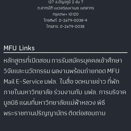
127 อ.ปัญจภูมิ 2 ชั้น 7
ถ.สาทรใต้ แขวงทุ่งมหาเมฆ เขตสาทร
กรุงเทพฯ 10120
โทรศัพท์. 0-2679-0038-9
โทรสาร. 0-2679-0038
MFU Links
หลักสูตรที่เปิดสอน
การรับสมัครบุคคลเข้าศึกษา
วิจัยและนวัตกรรม
ผลงานพร้อมถ่ายทอด
MFU
Mail
E-Service
มฟล. ในสื่อ
จดหมายข่าว
ที่พัก
ภายในมหาวิทยาลัย
ร่วมงานกับ มฟล.
การบริจาค
มูลนิธิ
แผนที่มหาวิทยาลัยแม่ฟ้าหลวง
พิธี
พระราชทานปริญญาบัตร
ติดต่อสอบถาม