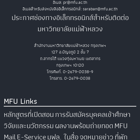
อีเมล: pr@mfu.ac.th
อีเมลสำหรับส่งหนังสืออิเล็กทรอนิกส์: saraban@mfu.ac.th
ประกาศช่องทางอิเล็กทรอนิกส์สำหรับติดต่อ
มหาวิทยาลัยแม่ฟ้าหลวง
สำนักงานมหาวิทยาลัยแม่ฟ้าหลวง กรุงเทพฯ
127 อ.ปัญจภูมิ 2 ชั้น 7
ถ.สาทรใต้ แขวงทุ่งมหาเมฆ เขตสาทร
กรุงเทพฯ 10120
โทรศัพท์. 0-2679-0038-9
โทรสาร. 0-2679-0038
MFU Links
หลักสูตรที่เปิดสอน
การรับสมัครบุคคลเข้าศึกษา
วิจัยและนวัตกรรม
ผลงานพร้อมถ่ายทอด
MFU
Mail
E-Service
มฟล. ในสื่อ
จดหมายข่าว
ที่พัก