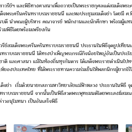
นุสาวรีย์ฯ และพิธีทางศาสนาเพื่อถวายเป็นพระราชกุศลแด่สมเด็จพระ
ด็จพระศรีนครินทราบรมราชชนนี และหอประชุมสมเด็จย่า โดยมี ศ.พิ
ารบดี นำคณะผู้บริหาร คณาจารย์ พนักงานและนักศึกษา พร้อมผู้แท
วมพิธีโดยพร้อมเพรียงกัน
าวรีย์สมเด็จพระศรีนครินทราบรมราชชนนี ประธานในพิธีจุดธูปเทียนเ
นครินทราบรมราชชนนี ได้ทรงบำเพ็ญพระกรณีกิจน้อยใหญ่อันเป็นปร
ชาติ และศาสนา แม้ในท้องถิ่นทุรกันดาร ได้เสด็จพระราชดำเนินไปทรง
์ของประเทศไทย ที่ได้พระราชทานความร่มเย็นให้พสกนิกรผู้ยากไร้
เด็จย่า เริ่มด้วยนายกสภามหาวิทยาลัยแม่ฟ้าหลวง ประธานในพิธี จุด
ทราบรมราชชนนี จากนั้นเป็นพิธีสวดพระพุทธมนต์โดยพระสงฆ์สมณ
าวอนุโมทนา เป็นอันเสร็จพิธี