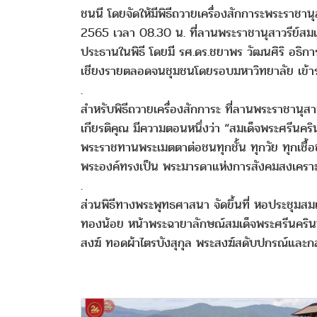
ชนนี โดยจัดให้มีพิธีถวายเครื่องสักการะพระราชา
2565 เวลา 08.30 น. ที่ลานพระราชานุสาวรีย์สมเ
ประธานในพิธี โดยมี รศ.ดร.ชยาพร วัฒนศิริ อธิก
เชียงรายตลอดจนชุมชนโดยรอบมหาวิทยาลัย เข้าร่
.
สำหรับพิธีถวายเครื่องสักการะ ที่ลานพระราชานุส
เกียรติคุณ มีความตอนหนึ่งว่า “สมเด็จพระศรี
พระราชทานพระเมตตาต่อชนทุกชั้น ทุกวัย ทุกเชื้อ
พระองค์ทรงเป็น พระมารดาแห่งการสังคมสงเคราะห
.
ส่วนพิธีทางพระพุทธศาสนา จัดขึ้นที่ หอประชุมสม
ทองน้อย หน้าพระฉายาลักษณ์สมเด็จพระศรีนคริน
สงฆ์ ทอดผ้าไตรบังสุกุล พระสงฆ์สดับปกรณ์และกล่