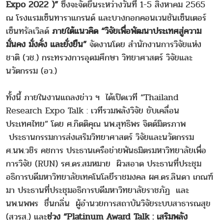
Expo 2022 )”
ซึ่งจะจัดขึ้นระหว่างวันที่ 1-5 สิงหาคม 2565
ณ โรงแรมเซ็นทาราแกรนด์ และบางกอกคอนเวนชันเซ็นเตอร์
เซ็นทรัลเวิลด์
ภายใต้แนวคิด “วิจัยเพื่อพัฒนาประเทศสู่ความ
มั่นคง มั่งคั่ง และยั่งยืน”
จัดงานโดย สำนักงานการวิจัยแห่ง
ชาติ (วช.) กระทรวงการอุดมศึกษา วิทยาศาสตร์ วิจัยและ
นวัตกรรม (อว.)
ทั้งนี้ ภายในงานแถลงข่าว ฯ ได้เปิดเวที “Thailand
Research Expo Talk : เวทีรวมพลังวิจัย ขับเคลื่อน
ประเทศไทย” โดย ศ.กิตติคุณ นพ.สุทธิพร จิตต์มิตรภาพ
ประธานกรรมการส่งเสริมวิทยาศาสตร์ วิจัยและนวัตกรรม
ศ.นพ.วชิร คชการ ประธานเครือข่ายพันธมิตรมหาวิทยาลัยเพื่อ
การวิจัย (RUN) รศ.ดร.สมหมาย ผิวสอาด ประธานที่ประชุม
อธิการบดีมหาวิทยาลัยเทคโนโลยีราชมงคล ผศ.ดร.ลินดา เกณฑ์
มา ประธานที่ประชุมอธิการบดีมหาวิทยาลัยราชภัฏ และ
นพ.นพพร ชื่นกลิ่น ผู้อำนวยการสถาบันวิจัยระบบสาธารณสุข
(สวรส.) และ
ช่วง “Platinum Award Talk : เสริมพลัง