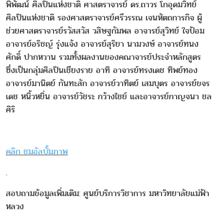
พิพัฒน์ ศิลปินแห่งชาติ ศาสตราจารย์ ดร.ถาวร โกอุดมวิทย์
ศิลปินแห่งชาติ รองศาสตราจารย์ศรีวรรณ เจนหัตถการกิจ ผู้
ช่วยศาสตราจารย์รวัสสวัส วสิษฐกัมพล อาจารย์สุวิทย์ ใจป้อม
อาจารย์อริชญ์ รุ่งแจ้ง อาจารย์สุริยา นามวงษ์ อาจารย์ทนง
ศักดิ์ ปากหวาน รวมทั้งผลงานของคณาจารย์ประจำหลักสูตร
ซึ่งเป็นกลุ่มศิลปินเชียงราย อาทิ อาจารย์ทรงเดช ทิพย์ทอง
อาจารย์มานิตย์ กันทะสัก อาจารย์วาทิตย์ เสมบุตร อาจารย์ขจร
เดช หนิ้วหยิ่น อาจารย์วัชระ กว้างไชย์ และอาจารย์กาญจนา ชล
ศิริ
คลิก ชมอัลบั้มภาพ
.
สอบถามข้อมูลเพิ่มเติม: ศูนย์บริการวิชาการ มหาวิทยาลัยแม่ฟ้า
หลวง