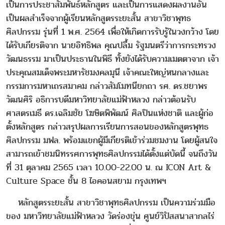
เป็นการประชาสัมพันธ์หลักสูตร และเป็นการแสดงผลงานอัน
เป็นผลสำเร็จจากผู้เรียนหลักสูตรระยะสั้น สาขาวิชาพุทธ
ศิลปกรรม รุ่นที่ 1 พ.ศ. 2564 เพื่อให้เกิดการรับรู้ในวงกว้าง โดย
ได้รับเกียรติจาก นายอิทธิพล คุณปลื้ม รัฐมนตรีว่าการกระทรวง
วัฒนธรรม มาเป็นประธานในพิธี ทั้งยังได้รับความเมตตาจาก เจ้า
ประคุณสมเด็จพระมหารัชมงคลมุนี เจ้าคณะใหญ่หนกลางและ
กรรมการมหาเถรสมาคม กล่าวสัมโมทนียกถา รศ. ดร.ชยาพร
วัฒนศิริ อธิการบดีมหาวิทยาลัยแม่ฟ้าหลวง กล่าวต้อนรับ
ศาสตรเมธี ดร.เฉลิมชัย โฆษิตพิพัฒน์ ศิลปินแห่งชาติ และผู้ก่อ
ตั้งหลักสูตร กล่าวสรุปผลการเรียนการสอนของหลักสูตรพุทธ
ศิลปกรรม มฟล. พร้อมแขกผู้มีเกียรติเข้าร่วมชมงาน โดยผู้สนใจ
สามารถเข้าชมนิทรรศการพุทธศิลปกรรมได้ตั้งแต่บัดนี้ จนถึงวัน
ที่ 31 ตุลาคม 2565 เวลา 10.00-22.00 น. ณ ICON Art &
Culture Space ชั้น 8 ไอคอนสยาม กรุงเทพฯ
หลักสูตรระยะสั้น สาขาวิชาพุทธศิลปกรรม เป็นความร่วมมือ
ของ มหาวิทยาลัยแม่ฟ้าหลวง วัดร่องขุ่น ศูนย์วิปัสสนาสากลไร่