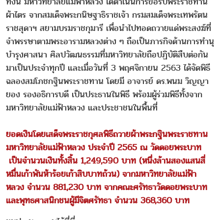
ทั้งนี้ มหาวิทยาลัยแม่ฟ้าหลวง ได้ดำเนินการขอรับพระราชทาน
ผ้าไตร จากสมเด็จพระกนิษฐาธิราชเจ้า กรมสมเด็จพระเทพรัตน
ราชสุดาฯ สยามบรมราชกุมารี เพื่อนำไปทอดถวายแด่พระสงฆ์ที่
จำพรรษาตามพระอารามหลวงต่าง ๆ ถือเป็นภารกิจด้านการทำนุ
บำรุงศาสนา ศิลปวัฒนธรรมที่มหาวิทยาลัยถือปฏิบัติสืบต่อกัน
มาเป็นประจำทุกปี และเมื่อวันที่ 3 พฤศจิกายน 2563 ได้จัดพิธี
ฉลองสมโภชกฐินพระราชทาน โดยมี อาจารย์ ดร.พนม วิญญา
ยอง รองอธิการบดี เป็นประธานในพิธี พร้อมผู้ร่วมพิธีทั้งจาก
มหาวิทยาลัยแม่ฟ้าหลวง และประชาชนในพื้นที่
ยอดเงินโดยเสด็จพระราชกุศลพิธีถวายผ้าพระกฐินพระราชทาน
มหาวิทยาลัยแม่ฟ้าหลวง ประจำปี 2565 ณ วัดดอยพระบาท
เป็นจำนวนเงินทั้งสิ้น 1,249,590 บาท (หนึ่งล้านสองแสนสี่
หมื่นเก้าพันห้าร้อยเก้าสิบบาทถ้วน) จากมหาวิทยาลัยแม่ฟ้า
หลวง จำนวน 881,230 บาท จากคณะศรัทธาวัดดอยพระบาท
และพุทธศาสนิกชนผู้มีจิตศรัทธา จำนวน 368,360 บาท