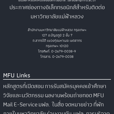
อีเมลสำหรับส่งหนังสืออิเล็กทรอนิกส์: saraban@mfu.ac.th
ประกาศช่องทางอิเล็กทรอนิกส์สำหรับติดต่อ
มหาวิทยาลัยแม่ฟ้าหลวง
สำนักงานมหาวิทยาลัยแม่ฟ้าหลวง กรุงเทพฯ
127 อ.ปัญจภูมิ 2 ชั้น 7
ถ.สาทรใต้ แขวงทุ่งมหาเมฆ เขตสาทร
กรุงเทพฯ 10120
โทรศัพท์. 0-2679-0038-9
โทรสาร. 0-2679-0038
MFU Links
หลักสูตรที่เปิดสอน
การรับสมัครบุคคลเข้าศึกษา
วิจัยและนวัตกรรม
ผลงานพร้อมถ่ายทอด
MFU
Mail
E-Service
มฟล. ในสื่อ
จดหมายข่าว
ที่พัก
ภายในมหาวิทยาลัย
ร่วมงานกับ มฟล.
การบริจาค