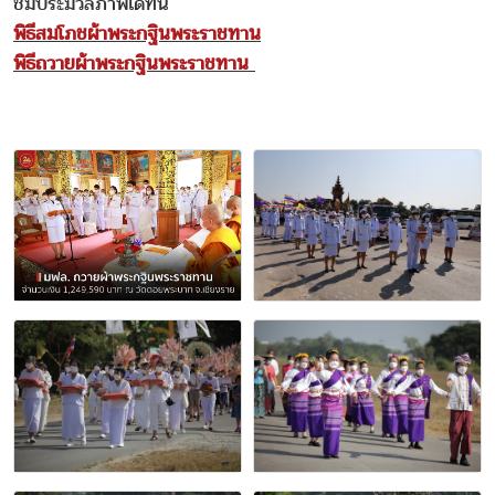
ชมประมวลภาพได้ที่นี่
พิธีสมโภชผ้าพระกฐินพระราชทาน
พิธีถวายผ้าพระกฐินพระราชทาน