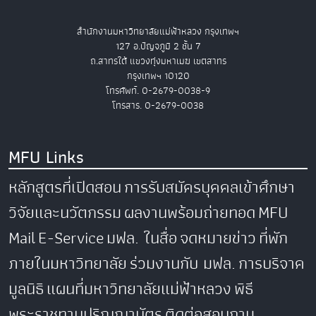
สำนักงานมหาวิทยาลัยแม่ฟ้าหลวง กรุงเทพฯ
127 อ.ปัญจภูมิ 2 ชั้น 7
ถ.สาทรใต้ แขวงทุ่งมหาเมฆ เขตสาทร
กรุงเทพฯ 10120
โทรศัพท์. 0-2679-0038-9
โทรสาร. 0-2679-0038
MFU Links
หลักสูตรที่เปิดสอน
การรับสมัครบุคคลเข้าศึกษา
วิจัยและนวัตกรรม
ผลงานพร้อมถ่ายทอด
MFU
Mail
E-Service
มฟล. ในสื่อ
จดหมายข่าว
ที่พัก
ภายในมหาวิทยาลัย
ร่วมงานกับ มฟล.
การบริจาค
มูลนิธิ
แผนที่มหาวิทยาลัยแม่ฟ้าหลวง
พิธี
พระราชทานปริญญาบัตร
ติดต่อสอบถาม