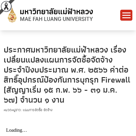
ประกาศมหาวิทยาลัยแม่ฟ้าหลวง เรื่อง
เปลี่ยนแปลงแผนการจัดซื้อจัดจ้าง
ประจำปีงบประมาณ พ.ศ. ๒๕๖๖ ค่าต่อ
สิทธิ์อุปกรณ์ป้องกันการบุกรุก Firewall
(สัญญาเริ่ม ๑๕ ก.พ. ๖๖ - ๓๑ ม.ค.
๖๗) จำนวน ๑ งาน
หมวดหมู่ข่าว: แผนการจัดซื้อ จัดจ้าง