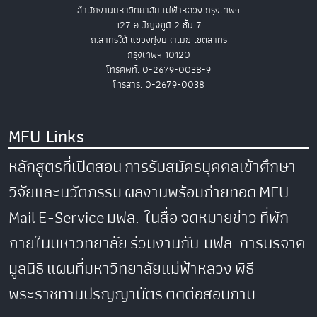
สำนักงานมหาวิทยาลัยแม่ฟ้าหลวง กรุงเทพฯ
127 อ.ปัญจภูมิ 2 ชั้น 7
ถ.สาทรใต้ แขวงทุ่งมหาเมฆ เขตสาทร
กรุงเทพฯ 10120
โทรศัพท์. 0-2679-0038-9
โทรสาร. 0-2679-0038
MFU Links
หลักสูตรที่เปิดสอน
การรับสมัครบุคคลเข้าศึกษา
วิจัยและนวัตกรรม
ผลงานพร้อมถ่ายทอด
MFU
Mail
E-Service
มฟล. ในสื่อ
จดหมายข่าว
ที่พัก
ภายในมหาวิทยาลัย
ร่วมงานกับ มฟล.
การบริจาค
มูลนิธิ
แผนที่มหาวิทยาลัยแม่ฟ้าหลวง
พิธี
พระราชทานปริญญาบัตร
ติดต่อสอบถาม