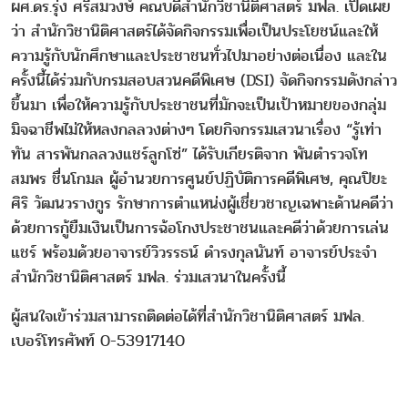
ผศ.ดร.รุ่ง ศรีสมวงษ์ คณบดีสำนักวิชานิติศาสตร์ มฟล. เปิดเผย
ว่า สำนักวิชานิติศาสตร์ได้จัดกิจกรรมเพื่อเป็นประโยชน์และให้
ความรู้กับนักศึกษาและประชาชนทั่วไปมาอย่างต่อเนื่อง และใน
ครั้งนี้ได้ร่วมกับกรมสอบสวนคดีพิเศษ (DSI) จัดกิจกรรมดังกล่าว
ขึ้นมา เพื่อให้ความรู้กับประชาชนที่มักจะเป็นเป้าหมายของกลุ่ม
มิจฉาชีพไม่ให้หลงกลลวงต่างๆ โดยกิจกรรมเสวนาเรื่อง “รู้เท่า
ทัน สารพันกลลวงแชร์ลูกโซ่” ได้รับเกียรติจาก พันตำรวจโท
สมพร ชื่นโกมล ผู้อำนวยการศูนย์ปฏิบัติการคดีพิเศษ, คุณปิยะ
ศิริ วัฒนวรางกูร รักษาการตำแหน่งผู้เชี่ยวชาญเฉพาะด้านคดีว่า
ด้วยการกู้ยืมเงินเป็นการฉ้อโกงประชาชนและคดีว่าด้วยการเล่น
แชร์ พร้อมด้วยอาจารย์วิวรรธน์ ดำรงกุลนันท์ อาจารย์ประจำ
สำนักวิชานิติศาสตร์ มฟล. ร่วมเสวนาในครั้งนี้
ผู้สนใจเข้าร่วมสามารถติดต่อได้ที่สำนักวิชานิติศาสตร์ มฟล.
เบอร์โทรศัพท์ 0-53917140