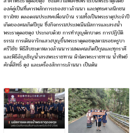
ล้ำค่าพระธาตุดอยตุง’ ซึ่งมีความพิเศษเพราะเป็นพระธาตุเจดีย์
องค์คู่เป็นที่เคารพสักการะของชาวล้านนา และพุทธศาสนิกชน
ชาวไทย ตลอดจนประเทศเพื่อนบ้าน รวมทั้งเป็นพระธาตุประจำปี
เกิดของคนเกิดปีกุน ซึ่งกิจกรรมประเพณีนมัสการและสรงน้ำ
พระธาตุดอยตุง ประกอบด้วย การทำบุญตักบาตร การปฏิบัติ
ธรรม การเดินจาริกแสวงบุญขึ้นพระธาตุดอยตุงตามรอยครูบา
ศรีวิชัย พิธีสืบชะตาหลวงล้านนารวมพลคนเกิดปีกุนและทุกราศี
และพิธีอัญเชิญน้ำสรงพระราชทาน ผ้าไตรพระราชทาน น้ำทิพย์
ศักดิ์สิทธิ์ ตุง และเครื่องสักการะล้านนา เป็นต้น