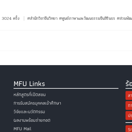
3024 ครั้ง
#สำนักวิชาจีนวิทยา #ศูนย์ภาษาและวัฒนธรรมจีนสิรินธร #ส่วนพั
MFU Links
ร้
หลักสูตรที่เปิดสอน
สา
การรับสมัครบุคคลเข้าศึกษา
กา
วิจัยและนวัตกรรม
ปร
ผลงานพร้อมถ่ายทอด
MFU Mail
S