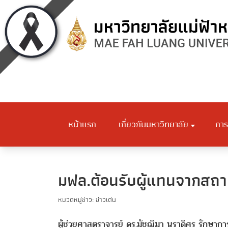
หน้าแรก
เกี่ยวกับมหาวิทยาลัย
การ
มฟล.ต้อนรับผู้แทนจากสถ
หมวดหมู่ข่าว: ข่าวเด่น
ผู้ช่วยศาสตราจารย์ ดร.มัชฌิมา นราดิศร รักษากา