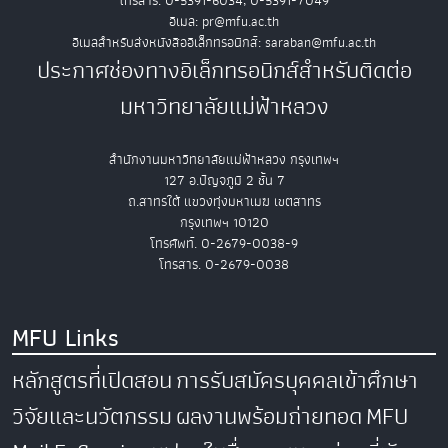
โทรสาร. 0-5391-6034, 0-5391-7049
อีเมล: pr@mfu.ac.th
อีเมลสำหรับส่งหนังสืออิเล็กทรอนิกส์: saraban@mfu.ac.th
ประกาศช่องทางอิเล็กทรอนิกส์สำหรับติดต่อ
มหาวิทยาลัยแม่ฟ้าหลวง
สำนักงานมหาวิทยาลัยแม่ฟ้าหลวง กรุงเทพฯ
127 อ.ปัญจภูมิ 2 ชั้น 7
ถ.สาทรใต้ แขวงทุ่งมหาเมฆ เขตสาทร
กรุงเทพฯ 10120
โทรศัพท์. 0-2679-0038-9
โทรสาร. 0-2679-0038
MFU Links
หลักสูตรที่เปิดสอน
การรับสมัครบุคคลเข้าศึกษา
วิจัยและนวัตกรรม
ผลงานพร้อมถ่ายทอด
MFU