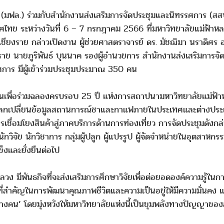
มฟล.) ร่วมกับสำนักงานส่งเสริมการจัดประชุมและนิทรรศการ (สสป
ทย ระหว่างวันที่ 6 – 7 กรกฎาคม 2566 ที่มหาวิทยาลัยแม่ฟ้าหลวง
เชียงราย กล่าวเปิดงาน ผู้ช่วยศาสตราจารย์ ดร. มัชฌิมา นราดิศร 
ยงราย นายภูริพันธ์ บุนนาค รองผู้อำนวยการ สำนักงานส่งเสริมกา
าร มีผู้เข้าร่วมประชุมประมาณ 350 คน
ึ้นเพื่อร่วมฉลองครบรอบ 25 ปี แห่งการสถาปนามหาวิทยาลัยแม่ฟ้
รแลกเปลี่ยนข้อมูลสถานการณ์ชาและกาแฟภายในประเทศและต่างประเท
ชื่อมโยงสินค้าสู่ภาคบริการด้านการท่องเที่ยว การจัดประชุมดังกล่า
างนักวิจัย นักวิชาการ กลุ่มผู้ปลูก ผู้แปรรูป ผู้จัดจำหน่ายในอุต
งและยั่งยืนต่อไป
วง มีพันธกิจที่จะส่งเสริมการศึกษาวิจัยเพื่อต่อยอดองค์ความรู้ใน
านที่สำคัญในการพัฒนาคุณภาพชีวิตและความเป็นอยู่ให้มีความมั่นค
คน’ โดยมุ่งหวังให้มหาวิทยาลัยแห่งนี้เป็นขุมพลังทางปัญญาของสั