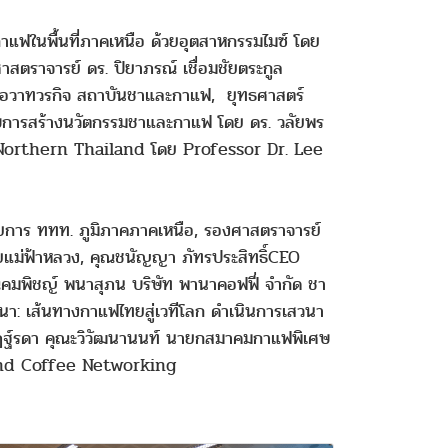
แฟในพื้นที่ภาคเหนือ ด้วยอุตสาหกรรมไมซ์ โดย
ตราจารย์ ดร. ปิยาภรณ์ เชื่อมชัยตระกูล
อวาทวรกิจ สถาบันชาและกาแฟ, ยุทธศาสตร์
กับการสร้างนวัตกรรมชาและกาแฟ โดย ดร. วลัยพร
Northern Thailand โดย Professor Dr. Lee
ยการ ททท. ภูมิภาคภาคเหนือ, รองศาสตราจารย์
ยแม่ฟ้าหลวง, คุณชนัญญา ภัทรประสิทธิ์CEO
คมพิชญ์ พนาสุภน บริษัท พานาคอฟฟี่ จำกัด ชา
นา: เส้นทางกาแฟไทยสู่เวทีโลก ดำเนินการเสวนา
ฏฐ์รดา คุณะวิวัฒนานนท์ นายกสมาคมกาแฟพิเศษ
a and Coffee Networking