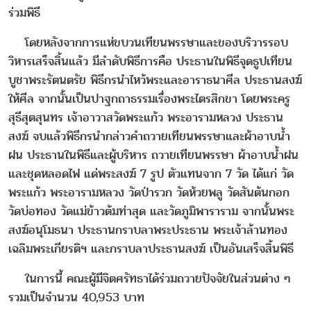
ร่วมพิธี
โดยหลังจากการแห่ขบวนเทียนพรรษาและของบริวารรอบ
วิหารเสร็จสิ้นแล้ว มีลำดับพิธีการคือ ประธานในพิธีจุดธูปเทียน
บูชาพระรัตนตรัย พิธีกรนำไหว้พระและอาราธนาศีล ประธานสงฆ์
ให้ศีล จากนั้นเป็นปาฐกถาธรรมเรื่องพระไตรสิกขา โดยพระครู
สุธีสุตสุนทร เจ้าอาวาสวัดพระแก้ว พระอารามหลวง ประธาน
สงฆ์ จบแล้วพิธีกรนำกล่าวคำถวายเทียนพรรษาและผ้าอาบน้ำ
ฝน ประธานในพิธีและผู้บริหาร ถวายเทียนพรรษา ผ้าอาบน้ำฝน
และชุดหลอดไฟ แด่พระสงฆ์ 7 รูป ตัวแทนจาก 7 วัด ได้แก่ วัด
พระแก้ว พระอารามหลวง วัดป่ารวก วัดห้วยพลู วัดสันต้นกอก
วัดบ่อทอง วัดแม่ข้าวต้มท่าสุด และวัดภูมิพาราราม จากนั้นพระ
สงฆ์อนุโมธนา ประธานกราบลาพระประธาน พระเจ้าล้านทอง
เฉลิมพระเกียรติฯ และกราบลาประธานสงฆ์ เป็นอันเสร็จสิ้นพิธี
ในการนี้ คณะผู้มีจิตศรัทธาได้ร่วมถวายปัจจัยในส่วนต่าง ๆ
รวมเป็นจำนวน 40,953 บาท