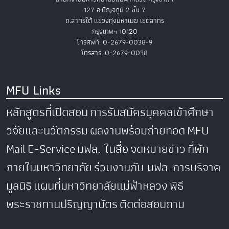
127 อ.ปัญจภูมิ 2 ชั้น 7
ถ.สาทรใต้ แขวงทุ่งมหาเมฆ เขตสาทร
กรุงเทพฯ 10120
โทรศัพท์. 0-2679-0038-9
โทรสาร. 0-2679-0038
MFU Links
หลักสูตรที่เปิดสอน
การรับสมัครบุคคลเข้าศึกษา
วิจัยและนวัตกรรม
ผลงานพร้อมถ่ายทอด
MFU
Mail
E-Service
มฟล. ในสื่อ
จดหมายข่าว
ที่พัก
ภายในมหาวิทยาลัย
ร่วมงานกับ มฟล.
การบริจาค
มูลนิธิ
แผนที่มหาวิทยาลัยแม่ฟ้าหลวง
พิธี
พระราชทานปริญญาบัตร
ติดต่อสอบถาม