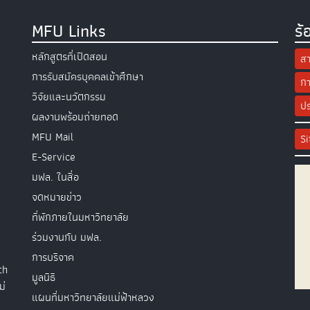
MFU Links
ร้
หลักสูตรที่เปิดสอน
สา
การรับสมัครบุคคลเข้าศึกษา
กา
วิจัยและนวัตกรรม
ปร
ผลงานพร้อมถ่ายทอด
MFU Mail
S
E-Service
มฟล. ในสื่อ
จดหมายข่าว
ที่พักภายในมหาวิทยาลัย
ร่วมงานกับ มฟล.
การบริจาค
th
มูลนิธิ
ม่
แผนที่มหาวิทยาลัยแม่ฟ้าหลวง