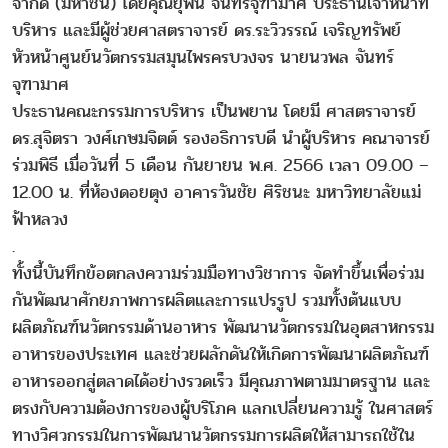
จำกัด (มหาชน) โดยคุณยุพิน จันทร์จุฑามาศ ประธานเจ้าหน้าที่
บริหาร และมีผู้ช่วยศาสตราจารย์ ดร.ระวิวรรณ์ เจริญทรัพย์
หัวหน้าศูนย์นวัตกรรมสมุนไพรครบวงจร นายนวพล จันทร์
จุฑามาศ
ประธานคณะกรรมการบริหาร เป็นพยาน โดยมี ศาสตราจารย์
ดร.สุจิตรา วงศ์เกษมจิตต์ รองอธิการบดี นำผู้บริหาร คณาจารย์
ร่วมพิธี เมื่อวันที่ 5 เดือน กันยายน พ.ศ. 2566 เวลา 09.00 –
12.00 น. ที่ห้องดอยตุง อาคารวันชัย ศิริชนะ มหาวิทยาลัยแม่
ฟ้าหลวง
.
ทั้งนี้บันทึกข้อตกลงความร่วมมือทางวิชาการ จัดทำขึ้นเพื่อร่วม
กันพัฒนาศักยภาพการผลิตและการแปรรูป รวมทั้งต้นแบบ
ผลิตภัณฑ์นวัตกรรมด้านอาหาร พัฒนานวัตกรรมในอุตสาหกรรม
อาหารของประเทศ และช่วยผลักดันให้เกิดการพัฒนาผลิตภัณฑ์
อาหารออกสู่ตลาดได้อย่างรวดเร็ว มีคุณภาพตามมาตรฐาน และ
ตรงกับความต้องการของผู้บริโภค แลกเปลี่ยนความรู้ ในศาสตร์
ทางวิศวกรรมในการพัฒนานวัตกรรมการผลิตให้สามารถใช้ใน