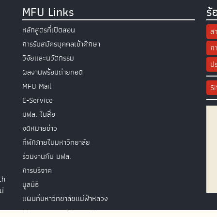
MFU Links
ร้
หลักสูตรที่เปิดสอน
สา
การรับสมัครบุคคลเข้าศึกษา
กา
วิจัยและนวัตกรรม
ปร
ผลงานพร้อมถ่ายทอด
MFU Mail
S
E-Service
มฟล. ในสื่อ
จดหมายข่าว
ที่พักภายในมหาวิทยาลัย
ร่วมงานกับ มฟล.
การบริจาค
th
มูลนิธิ
ม่
แผนที่มหาวิทยาลัยแม่ฟ้าหลวง
พิธีพระราชทานปริญญาบัตร