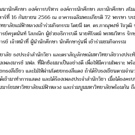
ักศึกษา องค์การบริหาร องค์การนักศึกษา สภานักศึกษา สโมสรนั
เสาร์ที่ 16 กันยายน 2566 ณ อาคารเฉลิมพระเกียรติ 72 พรรษา บร
ทยาลัยแม่ฟ้าหลวงเข้าร่วมกิจกรรม โดยมี ผศ. ดร.ภาณุพงษ์ ใจวุฒิ 
าจารย์ศรุตนันท์ โสภณิก ผู้ช่วยอธิการบดี นายศิโรตม์ พรหมวิหาร ร
์ เจ้าหน้าที่ ผู้นำนักศึกษา นักศึกษารุ่นพี่ เข้าร่วมชมกิจกรรม
ย ธงประจำสำนักวิชา และตราสัญลักษณ์มหาวิทยาลัยวางประทับไว้บน
องเพลงมารช์ มฟล. ที่ฝึกซ้อมมาเป็นอย่างดี เพื่อให้มีความไพเราะ พ
กธงสีเขียว และไม่ให้ผ่านโดยยกธงสีแดง ถ้าได้รับธงเขียนตามจำนวน
ะได้เข้ามาทำการแสดง และได้ร้องเพลงประจำสำนักวิชา เมื่อได้ธงครบท
งเพลงมาร์ชมหาวิทยาลัยแม่ฟ้าหลวง และร่วมบูมมหาวิทยาลัยพร้อมกัน ถื