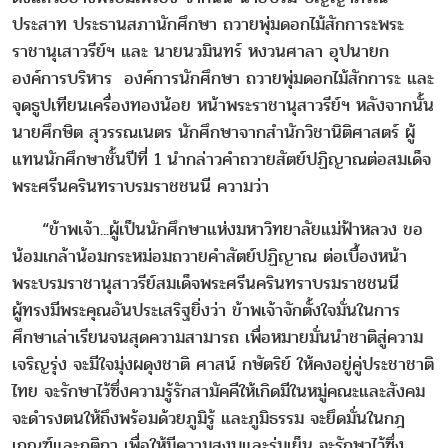
ประสาท ประธานสภานักศึกษา ถวายพุ่มดอกไม้สักการะพระ
ราชานุเสาวรีย์ฯ และ นายนวมินทร์ หงวนศาลา อุปนายก
องค์การบริหาร องค์การนักศึกษา ถวายพุ่มดอกไม้สักการะ และ
จุดธูปเทียนเครื่องทองน้อย หน้าพระราชานุสาวรีย์ฯ หลังจากนั้น
นายศึกษิต สุวรรณเนตร นักศึกษาจากสำนักวิชานิติศาสตร์ ผู้
แทนนักศึกษาชั้นปีที่ 1 นำกล่าวคำถวายสัตย์ปฏิญาณต่อสมเด็จ
พระศรีนครินทราบรมราชชนนี ความว่า
“ข้าพเจ้า...ผู้เป็นนักศึกษาแห่งมหาวิทยาลัยแม่ฟ้าหลวง ขอ
น้อมเกล้าน้อมกระหม่อมถวายคำสัตย์ปฏิญาณ ต่อเบื้องหน้า
พระบรมราชานุสาวรีย์สมเด็จพระศรีนครินทราบรมราชชนนี
ผู้ทรงมีพระคุณอันประเสริฐยิ่งว่า ข้าพเจ้าจักตั้งใจมั่นในการ
ศึกษาเล่าเรียนจนสุดความสามารถ เพื่อหมายมั่นนำชาติสู่ความ
เจริญรุ่ง จะมีใจมุ่งผดุงชาติ ศาสน์ กษัตริย์ ให้คงอยู่คู่ประชาชาติ
ไทย จะรักษาไว้ซึ่งความรู้รักสามัคคีให้เกิดมีในหมู่คณะและสังคม
จะดำรงตนให้ถึงพร้อมด้วยภูมิรู้ และภูมิธรรม จะยึดมั่นในกฎ
เกณฑ์และกติกา เพื่อให้มีความสงบและร่มเย็น จะรักษาไว้ซึ่ง