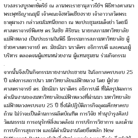
บวงสรวงบูรพกษัตริย์ ณ ลานพระราชานุสาวรีย์ฯ พิธีทางศาสนา
พระพุทธิญาณมุนี เจ้าคณะจังหวัดเชียงราย เจ้าอาวาสวัดพระ
ธาตุผาเงา กล่าวสมโมทนียกถา ณ หอประชุมสมเด็จย่า โดยมี
ศาสตราจารย์พิเศษ ดร.วันชัย ศิริชนะ นายกสภามหาวิทยาลัย
แม่ฟ้าหลวง เป็นประธานในพิธี มีกรรมการสภามหาวิทยาลัย ผู้
ช่วยศาสตราจารย์ ดร. มัชฌิมา นราดิศร อธิการบดี และคณะผู้
บริหาร ตลอดจนผู้แทนหน่วยงาน ผู้แทนชุมชน ร่วมกิจกรรม
.
จากนั้นจึงเป็นกิจกรรมรายงานประชาชน ในโอกาสครบรอบ 25
ปี แห่งการสถาปนา มหาวิทยาลัยแม่ฟ้าหลวง โดย ผู้ช่วย
ศาสตราจารย์ ดร. มัชฌิมา นราดิศร อธิการบดี ที่ได้สรุปผลการ
ดำเนินงานของมหาวิทยาลัยแม่ฟ้าหลวงที่ผ่านมา มหาวิทยาลัย
แม่ฟ้าหลวงครบรอบ 25 ปี ซึ่งได้ปฏิบัติภารกิจอุดมศึกษาครบ
ถ้วน ไม่ว่าจะเป็นด้านการผลิตบัณฑิต การวิจัย ทำนุบำรุงศิลป
วัฒนธรรม การอนุรักษ์สิ่งแวดล้อม การบริการวิชาการ และด้าน
การบริการสุขภาพ และได้ดำเนินงานโดยยึดหลัก New