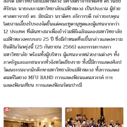
สอร์ต มหาวิทยาลัยแม่ฟ้าหลวง มีศาสตราจารย์พิเศษ ดร.วันชัย
ศิริชนะ นายกสภามหาวิทยาลัยแม่ฟ้าหลวง เป็นประธาน ผู้ช่วย
ศาสตราจารย์ ดร. มัชฌิมา นราดิศร อธิการบดี กล่าวขอบคุณ
โดยงานเลี้ยงรับรองจัดขึ้นแด่คณะทูตานุทูตและผู้แทนจากกว่า
12 ประเทศ ที่เดินทางมาเพื่อเข้าร่วมพิธีเฉลิมฉลองมหาวิทยาลัย
แม่ฟ้าหลวงครบรอบ 25 ปี ซึ่งมีกำหนดที่จะขึ้นกล่าวแสดงความ
ยินดีในวันพรุ่งนี้ (25 กันยายน 2566) และกรรมการสภา
มหาวิทยาลัย พร้อมทั้งผู้บริหาร ผู้แทนจากหน่วยงานต่างๆ ทั้ง
ภาครัฐและเอกชนจากทั่วจังหวัดเชียงราย ทั้งนี้มีการแสดงศิลป
วัฒนธรรมจากนักศึกษามหาวิทยาลัยแม่ฟ้าหลวง ทั้งการแสดง
ดนตรีโดยวง MFU BAND การแสดงฟ้อนแดนสวรรค์ การ
แสดงฟ้อนเทียน การแสดงฟ้อนรัตนปารมี