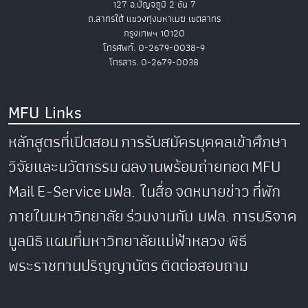
127 อ.ปัญจภูมิ 2 ชั้น 7
ถ.สาทรใต้ แขวงทุ่งมหาเมฆ เขตสาทร
กรุงเทพฯ 10120
โทรศัพท์. 0-2679-0038-9
โทรสาร. 0-2679-0038
MFU Links
หลักสูตรที่เปิดสอน
การรับสมัครบุคคลเข้าศึกษา
วิจัยและนวัตกรรม
ผลงานพร้อมถ่ายทอด
MFU
Mail
E-Service
มฟล. ในสื่อ
จดหมายข่าว
ที่พัก
ภายในมหาวิทยาลัย
ร่วมงานกับ มฟล.
การบริจาค
มูลนิธิ
แผนที่มหาวิทยาลัยแม่ฟ้าหลวง
พิธี
พระราชทานปริญญาบัตร
ติดต่อสอบถาม