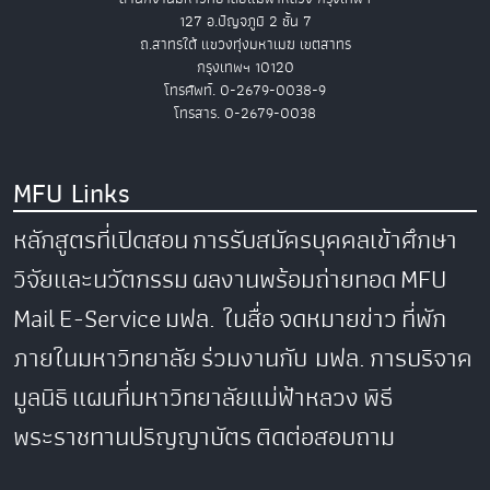
127 อ.ปัญจภูมิ 2 ชั้น 7
ถ.สาทรใต้ แขวงทุ่งมหาเมฆ เขตสาทร
กรุงเทพฯ 10120
โทรศัพท์. 0-2679-0038-9
โทรสาร. 0-2679-0038
MFU Links
หลักสูตรที่เปิดสอน
การรับสมัครบุคคลเข้าศึกษา
วิจัยและนวัตกรรม
ผลงานพร้อมถ่ายทอด
MFU
Mail
E-Service
มฟล. ในสื่อ
จดหมายข่าว
ที่พัก
ภายในมหาวิทยาลัย
ร่วมงานกับ มฟล.
การบริจาค
มูลนิธิ
แผนที่มหาวิทยาลัยแม่ฟ้าหลวง
พิธี
พระราชทานปริญญาบัตร
ติดต่อสอบถาม