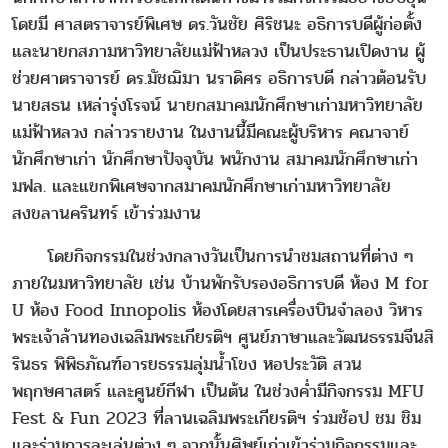
โดยมี ศาสตราจารย์พิเศษ ดร.วันชัย ศิริชนะ อธิการบดีผู้ก่อตั้ง
และนายกสภามหาวิทยาลัยแม่ฟ้าหลวง เป็นประธานเปิดงาน ผู้
ช่วยศาตราจารย์ ดร.มัชฌิมา นราดิศร อธิการบดี กล่าวต้อนรับ
นายสธน เหล่ารุ่งโรจน์ นายกสมาคมนักศึกษาเก่ามหาวิทยาลัย
แม่ฟ้าหลวง กล่าวรายงาน ในงานนี้มีคณะผู้บริหาร คณาจาย์
นักศึกษาเก่า นักศึกษาปัจจุบัน พนักงาน สมาคมนักศึกษาเก่า
มฟล. และแขกพิเศษจากสมาคมนักศึกษาเก่ามหาวิทยาลัย
สงขลานครินทร์ เข้าร่วมงาน
โดยกิจกรรมในช่วงกลางวันเป็นการนำชมสถานที่ต่าง ๆ
ภายในมหาวิทยาลัย เช่น บ้านพักรับรองอธิการบดี ห้อง M for
U ห้อง Food Innopolis ห้องโดยสารเครื่องบินจำลอง วิหาร
พระเจ้าล้านทองเฉลิมพระเกียรติฯ ศูนย์ภาษาและวัฒนธรรมจีนสิ
รินธร พิพิธภัณฑ์อารยธรรมลุ่มน้ำโขง หอประวัติ สวน
พฤกษศาสตร์ และศูนย์กีฬา เป็นต้น ในช่วงค่ำมีกิจกรรม MFU
Fest & Fun 2023 ที่ลานเฉลิมพระเกียรติฯ ร่วมช้อป ชม ชิม
และร่วมการละเล่นต่าง ๆ จากนั้นศิษย์เก่าเข้าร่วมกิจกรรมและ