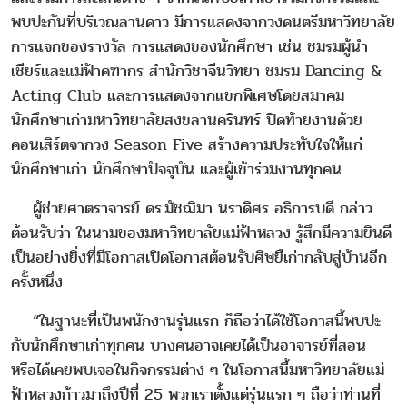
พบปะกันที่บริเวณลานดาว มีการแสดงจากวงดนตรีมหาวิทยาลัย
การแจกของรางวัล การแสดงของนักศึกษา เช่น ชมรมผู้นำ
เชียร์และแม่ฟ้าคฑากร สำนักวิชาจีนวิทยา ชมรม Dancing &
Acting Club และการแสดงจากแขกพิเศษโดยสมาคม
นักศึกษาเก่ามหาวิทยาลัยสงขลานครินทร์ ปิดท้ายงานด้วย
คอนเสิร์ตจากวง Season Five สร้างความประทับใจให้แก่
นักศึกษาเก่า นักศึกษาปัจจุบัน และผู้เข้าร่วมงานทุกคน
ผู้ช่วยศาตราจารย์ ดร.มัชฌิมา นราดิศร อธิการบดี กล่าว
ต้อนรับว่า ในนามของมหาวิทยาลัยแม่ฟ้าหลวง รู้สึกมีความยินดี
เป็นอย่างยิ่งที่มีโอกาสเปิดโอกาสต้อนรับศิษยืเก่ากลับสู่บ้านอีก
ครั้งหนึ่ง
“ในฐานะที่เป็นพนักงานรุ่นแรก ก็ถือว่าได้ใช้โอกาสนี้พบปะ
กับนักศึกษาเก่าทุกคน บางคนอาจเคยได้เป็นอาจารย์ที่สอน
หรือได้เคยพบเจอในกิจกรรมต่าง ๆ ในโอกาสนี้มหาวิทยาลัยแม่
ฟ้าหลวงก้าวมาถึงปีที่ 25 พวกเราตั้งแต่รุ่นแรก ๆ ถือว่าท่านที่