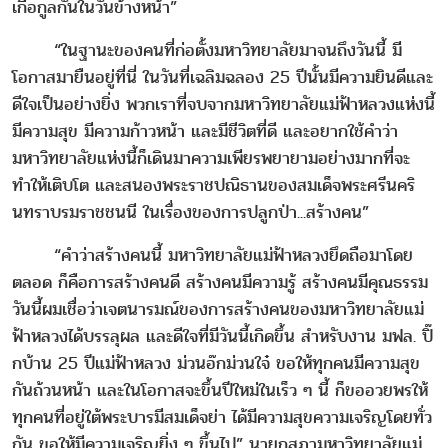
เกื้อกูลกันในวันข้างหน้า”
“ในฐานะของคนที่ก่อตั้งมหาวิทยาลัยมาจนถึงวันนี้ มี
โอกาสมายืนอยู่ที่นี่ ในวันที่เฉลิมฉลอง 25 ปีนั้นมีความยินดีและ
ดีใจเป็นอย่างยิ่ง พวกเราที่จบจากมหาวิทยาลัยแม่ฟ้าหลวงแห่งนี้
มีความสุข มีความก้าวหน้า และมีชีวิตที่ดี และอยากใช้คำว่า
มหาวิทยาลัยแห่งนี้ก็เดินมาความเพียรพยายามอย่างมากที่จะ
ทำให้เติบโต และสนองพระราชปณิธานของสมเด็จพระศรีนคริ
นทราบรมราชชนนี ในเรื่องของการปลูกป่า...สร้างคน”
“คำว่าสร้างคนนี้ มหาวิทยาลัยแม่ฟ้าหลวงยึดถือมาโดย
ตลอด ก็คือการสร้างคนดี สร้างคนมีความรู้ สร้างคนมีคุณธรรม
วันนี้ผมเชื่อว่าเจตนารมณ์ของการสร้างคนของมหาวิทยาลัยแม่
ฟ้าหลวงได้บรรลุผล และดีใจที่มีวันนี้เกิดขึ้น สำหรับงาน มฟล. ปิ๊
กบ้าน 25 ปีแม่ฟ้าหลวง ม่วนอ๊กม่วนใจ๋ ขอให้ทุกคนมีความสุข
กันถ้วนหน้า และในโอกาสจะขึ้นปีใหม่ในเร็ว ๆ นี้ ก็ขออวยพรให้
ทุกคนที่อยู่ใต้พระบารมีสมเด็จย่า ได้มีความสุขความเจริญโดยทั่ว
กัน ขอให้มีความเจริญยิ่ง ๆ ขึ้นไป” นายกสภามหาวิทยาลัยแม่