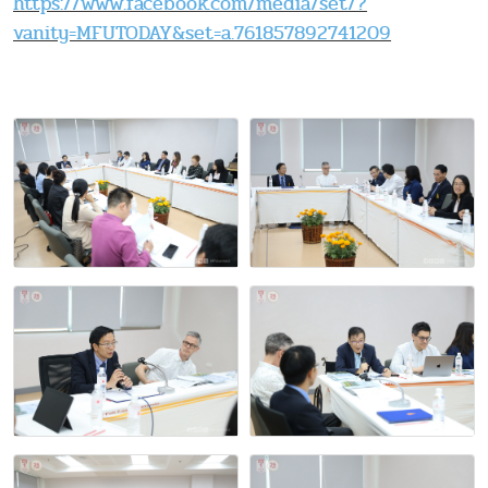
https://www.facebook.com/media/set/?
vanity=MFUTODAY&set=a.761857892741209