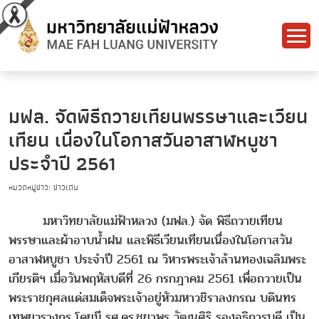
มฟล. จัดพิธีถวายเทียนพรรษาและเวียน
เทียน เนื่องในโอกาสวันอาสาฬหบูชา
ประจำปี 2561
หมวดหมู่ข่าว: ข่าวเด่น
มหาวิทยาลัยแม่ฟ้าหลวง (มฟล.) จัด พิธีถวายเทียน
พรรษาและผ้าอาบน้ำฝน และพิธีเวียนเทียนเนื่องในโอกาสวัน
อาสาฬหบูชา ประจำปี 2561 ณ วิหารพระเจ้าล้านทองเฉลิมพระ
เกียรติฯ เมื่อวันพฤหัสบดีที่ 26 กรกฎาคม 2561 เพื่อถวายเป็น
พระราชกุศลแด่สมเด็จพระเจ้าอยู่หัวมหาวชิราลงกรณ บดินทร
เทพยวรางกูร โดยมี รศ.ดร.ชยาพร วัฒนศิริ รองอธิการบดี เป็น