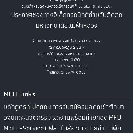
อีเมล: pr@mfu.ac.th
อีเมลสำหรับส่งหนังสืออิเล็กทรอนิกส์: saraban@mfu.ac.th
ประกาศช่องทางอิเล็กทรอนิกส์สำหรับติดต่อ
มหาวิทยาลัยแม่ฟ้าหลวง
สำนักงานมหาวิทยาลัยแม่ฟ้าหลวง กรุงเทพฯ
127 อ.ปัญจภูมิ 2 ชั้น 7
ถ.สาทรใต้ แขวงทุ่งมหาเมฆ เขตสาทร
กรุงเทพฯ 10120
โทรศัพท์. 0-2679-0038-9
โทรสาร. 0-2679-0038
MFU Links
หลักสูตรที่เปิดสอน
การรับสมัครบุคคลเข้าศึกษา
วิจัยและนวัตกรรม
ผลงานพร้อมถ่ายทอด
MFU
Mail
E-Service
มฟล. ในสื่อ
จดหมายข่าว
ที่พัก