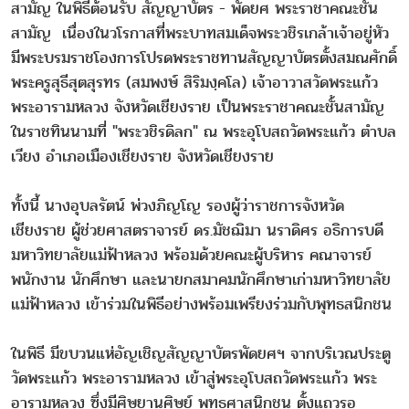
สามัญ ในพิธีต้อนรับ สัญญาบัตร - พัดยศ พระราชาคณะชั้น
สามัญ เนื่องในวโรกาสที่พระบาทสมเด็จพระวชิรเกล้าเจ้าอยู่หัว
มีพระบรมราชโองการโปรดพระราชทานสัญญาบัตรตั้งสมณศักดิ์
พระครูสุธีสุตสุรทร (สมพงษ์ สิริมงฺคโล) เจ้าอาวาสวัดพระแก้ว
พระอารามหลวง จังหวัดเชียงราย เป็นพระราชาคณะชั้นสามัญ
ในราชทินนามที่ "พระวชิรดิลก" ณ พระอุโบสถวัดพระแก้ว ตำบล
เวียง อำเภอเมืองเชียงราย จังหวัดเชียงราย
ทั้งนี้ นางอุบลรัตน์ พ่วงภิญโญ รองผู้ว่าราชการจังหวัด
เชียงราย ผู้ช่วยศาสตราจารย์ ดร.มัชฌิมา นราดิศร อธิการบดี
มหาวิทยาลัยแม่ฟ้าหลวง พร้อมด้วยคณะผู้บริหาร คณาจารย์
พนักงาน นักศึกษา และนายกสมาคมนักศึกษาเก่ามหาวิทยาลัย
แม่ฟ้าหลวง เข้าร่วมในพิธีอย่างพร้อมเพรียงร่วมกับพุทธสนิกชน
ในพิธี มีขบวนแห่อัญเชิญสัญญาบัตรพัดยศฯ จากบริเวณประตู
วัดพระแก้ว พระอารามหลวง เข้าสู่พระอุโบสถวัดพระแก้ว พระ
อารามหลวง ซึ่งมีศิษยานุศิษย์ พุทธศาสนิกชน ตั้งแถวรอ