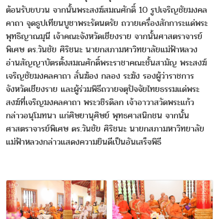
ต้อนรับขบวน จากนั้นพระสงฆ์สมณศักดิ์ 10 รูปเจริญชัยมงคล
คาถา จุดธูปเทียนบูชาพระรัตนตรัย ถวายเครื่องสักการะแด่พระ
พุทธิญาณมุนี เจ้าคณะจังหวัดเชียงราย จากนั้นศาสตราจารย์
พิเศษ ดร.วันชัย ศิริชนะ นายกสภามหาวิทยาลัยแม่ฟ้าหลวง
อ่านสัญญาบัตรตั้งสมณศักดิ์พระราชาคณะชั้นสามัญ พระสงฆ์
เจริญชัยมงคลคาถา ลั่นฆ้อง กลอง ระฆัง รองผู้ว่าราชการ
จังหวัดเชียงราย และผู้ร่วมพิธีถวายจตุปัจจัยไทยธรรมแด่พระ
สงฆ์ที่เจริญมงคลคาถา พระวชิรดิลก เจ้าอาวาสวัดพระแก้ว
กล่าวอนุโมทนา แก่ศิษยานุศิษย์ พุทธศาสนิกชน จากนั้น
ศาสตราจารย์พิเศษ ดร.วันชัย ศิริชนะ นายกสภามหาวิทยาลัย
แม่ฟ้าหลวงกล่าวแสดงความยินดีเป็นอันเสร็จพิธี