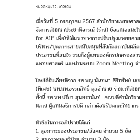
หมวดหมู่ข่าว: ข่าวเด่น
เมื่อวันที่ 5 กรกฎาคม 2567 สำนักวิชาแพทยศา
จัดการสัมมนาประชาพิจารณ์ (ร่าง) ข้อเสนอแน
for All” เพื่อให้ได้แนวทางการปรับปรุงแพทยศาสต
บริหาร/บุคลากรสายสนับสนุนที่สังกัดสถาบันผล
ประชาชนที่สนใจ รวมถึงผู้แทนองค์กรปกครองส่วนท้
แพทยศาสตร์ และผ่านระบบ Zoom Meeting จำ
โดยได้รับเกียรติจาก รศ.พญ.นันทนา ศิริทรัพย์ เล
(พิเศษ) นท.นพ.อรรถสิทธิ์ ดุลอำนวย ร่วมเวทีสัมม
ทั้งนี้ รศ.นพ.ปรีชา สุนทรานันท์ คณบดีสำนักวิช
หลวง ผู้แทนอธิการบดี กล่าวต้อนรับคณะวิทยาก
หัวข้อในการอภิปรายได้แก่
1. สุขภาวะของประชาชน/สังคม จำนวน 5 ข้อ
2. สุขภาวะของผู้ป่วย จำนวน 3 ข้อ