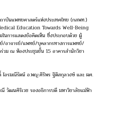
มสถาบันแพทยศาสตร์แห่งประเทศไทย (กสพท.)
g Medical Education Towards Well-Being
มในการแสดงข้อคิดเห็น ซึ่งประกอบด้วย ผู้
พทย์/อาจารย์/แพทย์/บุคลากรทางการแพทย์/
าร่วม ณ ห้องประชุมชั้น 15 อาคารสำนักวิชา
 ไอรมณีรัตน์ อ.พญ.ศิริพร ฐิติสกุลวงษ์ และ ผศ.
ี วัฒนศิริเวช รองอธิการบดี มหาวิยาลัยแม่ฟ้า