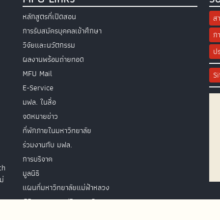
หลักสูตรที่เปิดสอน
สา
การรับสมัครบุคคลเข้าศึกษา
กา
วิจัยและนวัตกรรม
ปร
ผลงานพร้อมถ่ายทอด
MFU Mail
S
E-Service
มฟล. ในสื่อ
จดหมายข่าว
ที่พักภายในมหาวิทยาลัย
ร่วมงานกับ มฟล.
การบริจาค
th
มูลนิธิ
ม่
แผนที่มหาวิทยาลัยแม่ฟ้าหลวง
พิธีพระราชทานปริญญาบัตร
ติดต่อสอบถาม