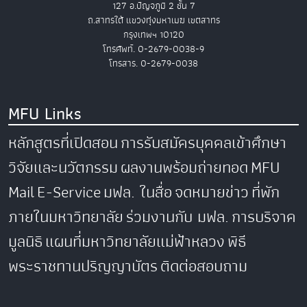
127 อ.ปัญจภูมิ 2 ชั้น 7
ถ.สาทรใต้ แขวงทุ่งมหาเมฆ เขตสาทร
กรุงเทพฯ 10120
โทรศัพท์. 0-2679-0038-9
โทรสาร. 0-2679-0038
MFU Links
หลักสูตรที่เปิดสอน
การรับสมัครบุคคลเข้าศึกษา
วิจัยและนวัตกรรม
ผลงานพร้อมถ่ายทอด
MFU
Mail
E-Service
มฟล. ในสื่อ
จดหมายข่าว
ที่พัก
ภายในมหาวิทยาลัย
ร่วมงานกับ มฟล.
การบริจาค
มูลนิธิ
แผนที่มหาวิทยาลัยแม่ฟ้าหลวง
พิธี
พระราชทานปริญญาบัตร
ติดต่อสอบถาม