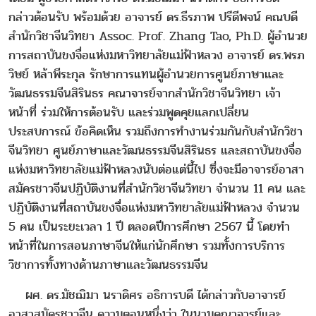
กล่าวต้อนรับ พร้อมด้วย อาจารย์ ดร.ธีรภาพ ปรีดีพจน์ คณบดี
สำนักวิชาจีนวิทยา Assoc. Prof. Zhang Tao, Ph.D. ผู้อำนวย
การสถาบันขงจื่อแห่งมหาวิทยาลัยแม่ฟ้าหลวง อาจารย์ ดร.พรภ
วิษย์ หล้าพีระกุล รักษาการแทนผู้อำนวยการศูนย์ภาษาและ
วัฒนธรรมจีนสิรินธร คณาจารย์จากสำนักวิชาจีนวิทยา เจ้า
หน้าที่ ร่วมให้การต้อนรับ และร่วมพูดคุยแลกเปลี่ยน
ประสบการณ์ ข้อคิดเห็น รวมถึงการทำงานร่วมกันกับสำนักวิชา
จีนวิทยา ศูนย์ภาษาและวัฒนธรรมจีนสิรินธร และสถาบันขงจื่อ
แห่งมหาวิทยาลัยแม่ฟ้าหลวงนับต่อแต่นี้ไป ซึ่งจะมีอาจารย์อาสา
สมัครชาวจีนปฏิบัติงานที่สำนักวิชาจีนวิทยา จำนวน 11 คน และ
ปฏิบัติงานที่สถาบันขงจื่อแห่งมหาวิทยาลัยแม่ฟ้าหลวง จำนวน
5 คน เป็นระยะเวลา 1 ปี ตลอดปีการศึกษา 2567 นี้ โดยทำ
หน้าที่ในการสอนภาษาจีนให้แก่นักศึกษา รวมทั้งการบริการ
วิชาการทั้งทางด้านภาษาและวัฒนธรรมจีน
ผศ. ดร.มัชฌิมา นราดิศร อธิการบดี ได้กล่าวกับอาจารย์
อาสาสมัครชาวจีน ความตอนหนึ่งว่า ในนามคณาจารย์และ