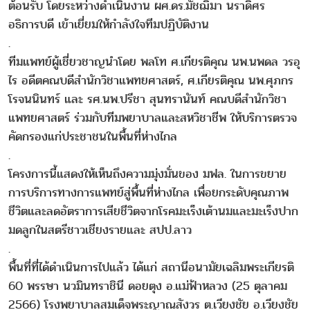
ต้อนรับ โดยระหว่างดำเนินงาน ผศ.ดร.มัชฌิมา นราดิศร
อธิการบดี เข้าเยี่ยมให้กำลังใจทีมปฏิบัติงาน
.
ทีมแพทย์ผู้เชี่ยวชาญนำโดย พลโท ศ.เกียรติคุณ นพ.นพดล วรอุ
ไร อดีตคณบดีสำนักวิชาแพทยศาสตร์, ศ.เกียรติคุณ นพ.ศุภกร
โรจนนินทร์ และ รศ.นพ.ปรีชา สุนทรานันท์ คณบดีสำนักวิชา
แพทยศาสตร์ ร่วมกับทีมพยาบาลและสหวิชาชีพ ให้บริการตรวจ
คัดกรองแก่ประชาชนในพื้นที่ห่างไกล
.
โครงการนี้แสดงให้เห็นถึงความมุ่งมั่นของ มฟล. ในการขยาย
การบริการทางการแพทย์สู่พื้นที่ห่างไกล เพื่อยกระดับคุณภาพ
ชีวิตและลดอัตราการเสียชีวิตจากโรคมะเร็งเต้านมและมะเร็งปาก
มดลูกในสตรีชาวเชียงรายและ สปป.ลาว
.
พื้นที่ที่ได้ดำเนินการไปแล้ว ได้แก่ สถานีอนามัยเฉลิมพระเกียรติ
60 พรรษา นวมินทราชินี ดอยตุง อ.แม่ฟ้าหลวง (25 ตุลาคม
2566) โรงพยาบาลสมเด็จพระญาณสังวร ต.เวียงชัย อ.เวียงชัย