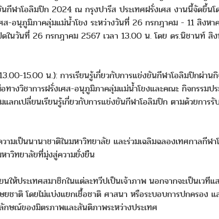
ันกีฬาโอลิมปิก 2024 ณ กรุงปารีส ประเทศฝรั่งเศส งานนี้จัดขึ้
เศส-อนุภูมิภาคลุ่มแม่น้ำโขง ระหว่างวันที่ 26 กรกฎาคม - 11 สิ
เปิดในวันที่ 26 กรกฎาคม 2567 เวลา 13.00 น. โดย ดร.นิชานท์ ส
13.00-15.00 น.): การเรียนรู้เกี่ยวกับการแข่งขันกีฬาโอลิมปิกผ่
มมือทางวิชาการฝรั่งเศส-อนุภูมิภาคลุ่มแม่น้ำโขงและคณะ กิจกร
ลกเปลี่ยนเรียนรู้เกี่ยวกับการแข่งขันกีฬาโอลิมปิก ตามด้วยการรับช
กาศความเป็นนานาชาติในมหาวิทยาลัย และร่วมเฉลิมฉลองเทศกาลกีฬาโ
ิทยาลัยที่มุ่งสู่ความยั่งยืน
นเวียนให้ประเทศสมาชิกในแต่ละทวีปเป็นเจ้าภาพ นอกจากจะเป็นเวท
ษยชาติ โดยไม่แบ่งแยกเชื้อชาติ ศาสนา หรือระบอบการปกครอง และคุ
็นสัญลักษณ์ของมิตรภาพและสันติภาพระหว่างประเทศ