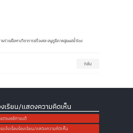
่วมมือทางวิชาการฝรั่งเศส-อนุภูมิภาคลุ่มแม่น้ำโขง
กลับ
องเรียน/แสดงความคิดเห็น
ยตรงอธิการบดี
รแจ้งเรื่องร้องเรียน/แสดงความคิดเห็น