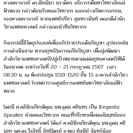
ศาสตราจารย์ ดร.มัชฌิมา นราดิศร อธิการบดีมหาวิทยาลัยแม่
ฟ้าหลวง กล่าวต้อนรับคณะวิทยากร และกล่าวเปิดการอบรม,
รองศาสตราจารย์ นายแพทย์ปรีชา สุนทรานันท์ คณบดีสำนัก
วิชาแพทยศาสตร์ กล่าวแนะนำทีมวิทยากร
.
กิจกรรมนี้มีวัตถุประสงค์เพื่ออภิปรายประเด็นปัญหา อุปสรรคใน
การดำเนินงาน หากลยุทธ์ในการแก้ไขปัญหา เพื่อมุ่งพัฒนา
สำนักวิชาแพทยศาสตร์ไปสู่เป้าหมายตามแผนยุทธศาสตร์ให้ได้
ในอนาคต ระหว่างวันที่ 20 – 21 กรกฏาคม 2567 เวลา
08.30 น. ณ ห้องประชุม 1519-1520 ชั้น 15 อาคารสำนักวิชา
แพทยศาสตร์ โรงพยาบาลศูนย์การแพทย์มหาวิทยาลัยแม่ฟ้า
หลวง
.
โดยมี ศ.คลินิกเกียรติคุณ นพ.อุดม คชินทร เป็น Keynote
Speaker ส่วนคณะวิทยากร คณะที่ปรึกษาเพื่อผลสัมฤทธ์ของ
สำนักวิชาแพทยศาสตร์ ได้แก่ ศ.คลินิกเกียรติคุณ นพ.อุดม คชิ
นทร ผศ.ดร.วีรสิทธิ์ สิทธิไตรย์ อ.พญ.ทัสนีย์ จันทร์น้อย