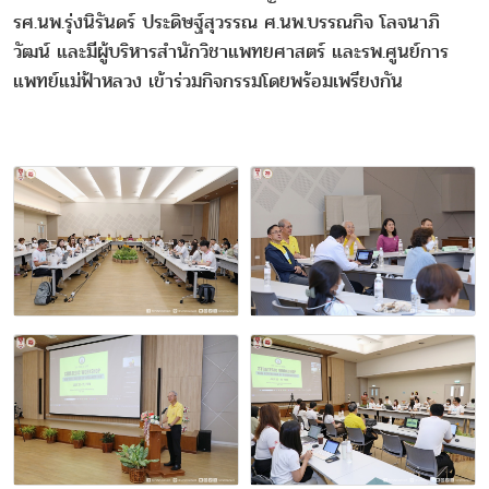
รศ.นพ.รุ่งนิรันดร์ ประดิษฐ์สุวรรณ ศ.นพ.บรรณกิจ โลจนาภิ
วัฒน์ และมีผู้บริหารสำนักวิชาแพทยศาสตร์ และรพ.ศูนย์การ
แพทย์แม่ฟ้าหลวง เข้าร่วมกิจกรรมโดยพร้อมเพรียงกัน