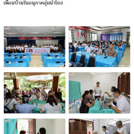
เพื่อนบ้านในอนุภาคลุ่มน้ำโขง