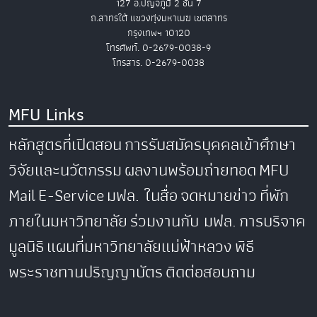
127 อ.ปัญจภูมิ 2 ชั้น 7
ถ.สาทรใต้ แขวงทุ่งมหาเมฆ เขตสาทร
กรุงเทพฯ 10120
โทรศัพท์. 0-2679-0038-9
โทรสาร. 0-2679-0038
MFU Links
หลักสูตรที่เปิดสอน
การรับสมัครบุคคลเข้าศึกษา
วิจัยและนวัตกรรม
ผลงานพร้อมถ่ายทอด
MFU
Mail
E-Service
มฟล. ในสื่อ
จดหมายข่าว
ที่พัก
ภายในมหาวิทยาลัย
ร่วมงานกับ มฟล.
การบริจาค
มูลนิธิ
แผนที่มหาวิทยาลัยแม่ฟ้าหลวง
พิธี
พระราชทานปริญญาบัตร
ติดต่อสอบถาม